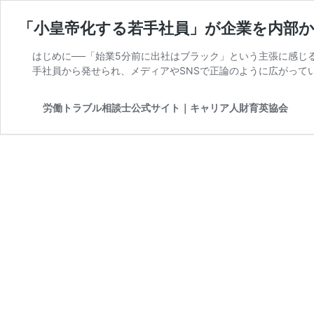
「小皇帝化する若手社員」が企業を内部から破
はじめに──「始業5分前に出社はブラック」という主張に感じ
手社員から発せられ、メディアやSNSで正論のように広がって
労働トラブル相談士公式サイト｜キャリア人財育英協会