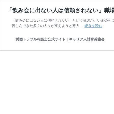
「飲み会に出ない人は信頼されない」職場論な
「飲み会に出ない人は信頼されない」という論調が、いま令和
「飲
苦しんできた多くの人々が変えようと努力 …
続きを読む
み
会
労働トラブル相談士公式サイト｜キャリア人財育英協会
に
出
な
い
人
は
信
頼
さ
れ
な
い」
職
場