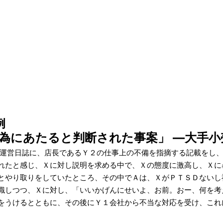
例
為にあたると判断された事案」 ―大手小
運営日誌に、店長であるＹ２の仕事上の不備を指摘する記載をし、
れたと感じ、Ｘに対し説明を求める中で、Ｘの態度に激高し、Ｘに
とやり取りをしていたところ、その中でＡは、ＸがＰＴＳＤないし
識しつつ、Ｘに対し、「いいかげんにせいよ、お前。おー、何を考
をうけるとともに、その後にＹ１会社から不当な対応を受け、これ