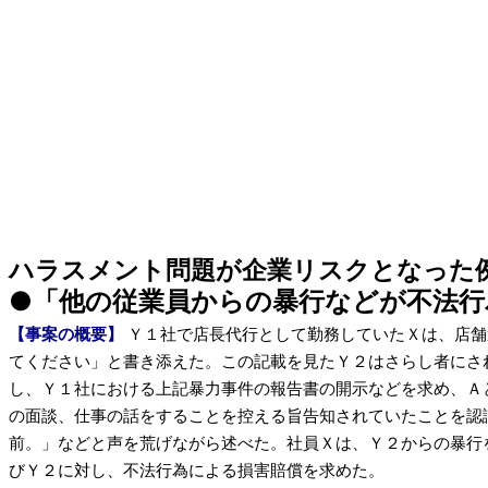
ハラスメント問題が企業リスクとなった
●「他の従業員からの暴行などが不法行
【事案の概要】
Ｙ１社で店長代行として勤務していたＸは、店舗
てください」と書き添えた。この記載を見たＹ２はさらし者にさ
し、Ｙ１社における上記暴力事件の報告書の開示などを求め、Ａ
の面談、仕事の話をすることを控える旨告知されていたことを認
前。」などと声を荒げながら述べた。社員Ｘは、Ｙ２からの暴行
びＹ２に対し、不法行為による損害賠償を求めた。