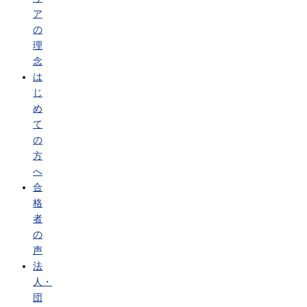
ア
の
理
念
は
じ
め
て
の
方
へ
合
格
者
の
声
法
人・
団