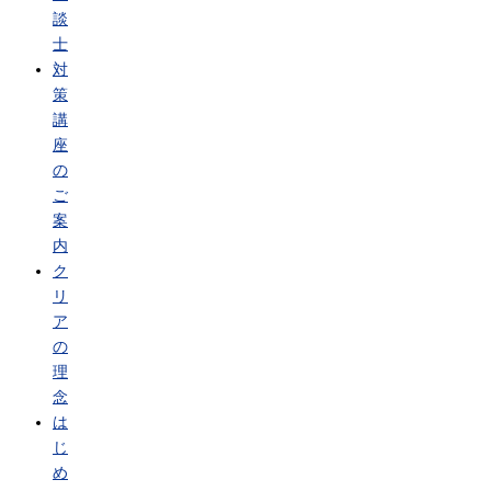
談
士
対
策
講
座
の
ご
案
内
ク
リ
ア
の
理
念
は
じ
め