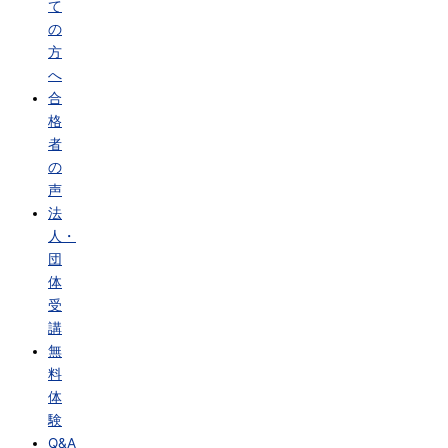
て
の
方
へ
合
格
者
の
声
法
人・
団
体
受
講
無
料
体
験
Q&A