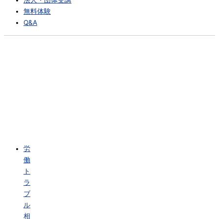
法人・団体受講
無料体験
Q&A
労
働
ト
ラ
ブ
ル
相