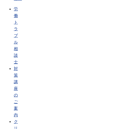
労
働
ト
ラ
ブ
ル
相
談
士
対
策
講
座
の
ご
案
内
ク
リ