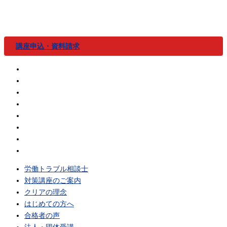
内
容
を
ス
講座申込・資料請求
キ
ッ
労働トラブル相談士
プ
対策講座のご案内
クリアの理念
はじめての方へ
合格者の声
法人・団体受講
無料体験
Q&A
労働トラブル相談士
対策講座のご案内
クリアの理念
はじめての方へ
合格者の声