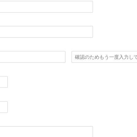
メ
ー
ル
ア
ド
レ
ス
を
確
認