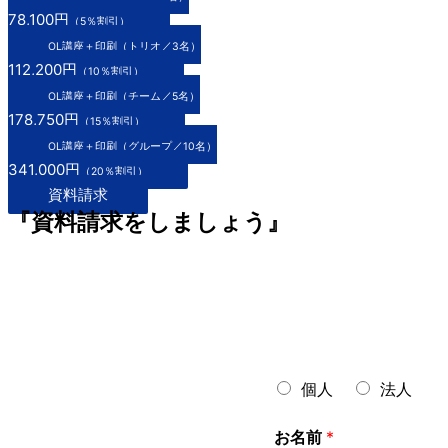
78,100円
（5％割引）
OL講座＋印刷（トリオ／3名）
112,200円
（10％割引）
OL講座＋印刷（チーム／5名）
178,750円
（15％割引）
OL講座＋印刷（グループ／10名）
341,000円
（20％割引）
資料請求
『資料請求をしましょう』
区
個人
法人
分
*
お名前
*