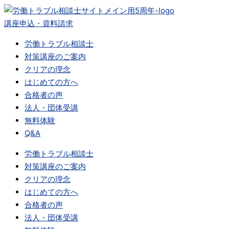
内
容
講座申込・資料請求
を
労働トラブル相談士
ス
対策講座のご案内
キ
クリアの理念
ッ
はじめての方へ
プ
合格者の声
法人・団体受講
無料体験
Q&A
労働トラブル相談士
対策講座のご案内
クリアの理念
はじめての方へ
合格者の声
法人・団体受講