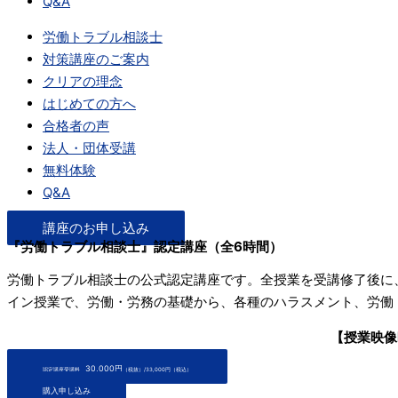
Q&A
労働トラブル相談士
対策講座のご案内
クリアの理念
はじめての方へ
合格者の声
法人・団体受講
無料体験
Q&A
講座のお申し込み
『労働トラブル相談士』認定講座（全6時間）
労働トラブル相談士の公式認定講座です。全授業を受講修了後に
イン授業で、労働・労務の基礎から、各種のハラスメント、労働
【授業映像
30,000円
認定講座受講料
（税抜）/33,000円（税込）
購入申し込み