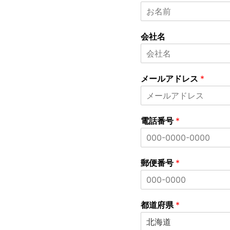
会社名
メールアドレス
*
メ
ー
電話番号
*
ル
ア
ド
レ
ス
郵便番号
*
都道府県
*