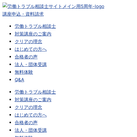
内
容
講座申込・資料請求
を
労働トラブル相談士
ス
対策講座のご案内
キ
クリアの理念
ッ
はじめての方へ
プ
合格者の声
法人・団体受講
無料体験
Q&A
労働トラブル相談士
対策講座のご案内
クリアの理念
はじめての方へ
合格者の声
法人・団体受講