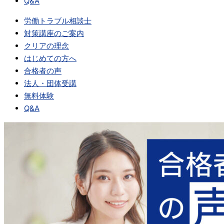
Q&A
労働トラブル相談士
対策講座のご案内
クリアの理念
はじめての方へ
合格者の声
法人・団体受講
無料体験
Q&A