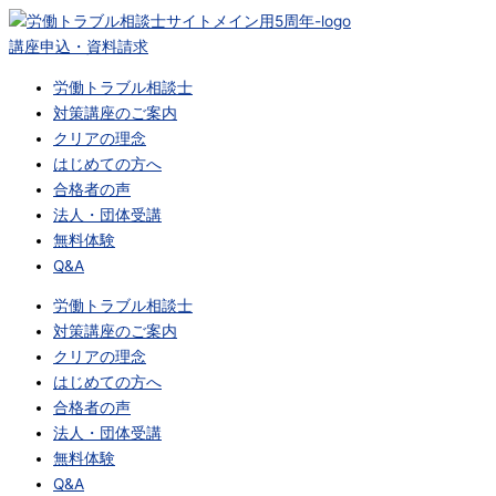
内
容
講座申込・資料請求
を
労働トラブル相談士
ス
対策講座のご案内
キ
クリアの理念
ッ
はじめての方へ
プ
合格者の声
法人・団体受講
無料体験
Q&A
労働トラブル相談士
対策講座のご案内
クリアの理念
はじめての方へ
合格者の声
法人・団体受講
無料体験
Q&A