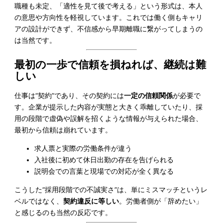
職種も未定、「適性を見て後で考える」という形式は、本人
の意思や方向性を軽視しています。これでは働く側もキャリ
アの設計ができず、不信感から早期離職に繋がってしまうの
は当然です。
最初の一歩で信頼を損ねれば、継続は難
しい
仕事は“契約”であり、その契約には
一定の信頼関係
が必要で
す。企業が提示した内容が実態と大きく乖離していたり、採
用の段階で虚偽や誤解を招くような情報が与えられた場合、
最初から信頼は崩れています。
求人票と実際の労働条件が違う
入社後に初めて休日出勤の存在を告げられる
説明会での言葉と現場での対応が全く異なる
こうした“採用段階での不誠実さ”は、単にミスマッチというレ
ベルではなく、
契約違反に等しい
。労働者側が「辞めたい」
と感じるのも当然の反応です。