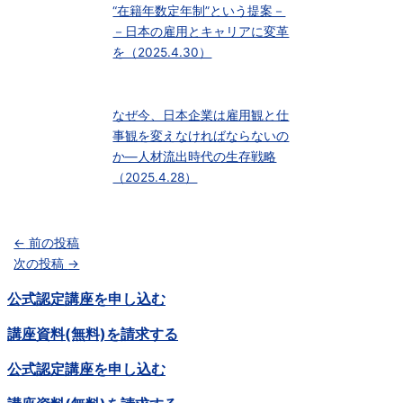
“在籍年数定年制”という提案－
－日本の雇用とキャリアに変革
を（2025.4.30）
なぜ今、日本企業は雇用観と仕
事観を変えなければならないの
か―人材流出時代の生存戦略
（2025.4.28）
←
前の投稿
次の投稿
→
公式認定講座を申し込む
講座資料(無料)を請求する
公式認定講座を申し込む