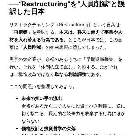
──“Restructuring”を”人員削減”と誤
訳した日本
リストラクチャリング（Restructuring）という言葉は
「再構築」
を意味する。
本来は、将来に備えて事業や人
材を入れ替える行為である。
ところが日本では、この言
葉は
「人員削減」
の婉曲表現に堕してしまった。
黒字の大企業が、余裕のあるうちに「早期退職募集」を
行い、それを「体制の立て直し」と称する。だがそれ
は、構造改革ではなく
単なる利益調整
である。
ここで問題点を整理してみよう。
未来の担い手の流出
余裕があるからこそ人材に投資すべき時期に、逆に
切り捨てる。長期的な競争力を放棄する行為にほか
ならない。
価格設計と投資哲学の欠落