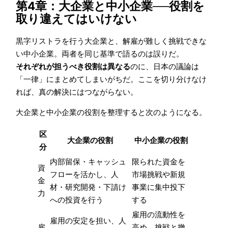
第4章：大企業と中小企業──役割を
取り違えてはいけない
黒字リストラを行う大企業と、解雇が難しく挑戦できな
い中小企業。両者を同じ基準で語るのは誤りだ。
それぞれが担うべき役割は異なる
のに、日本の議論は
「一律」にまとめてしまいがちだ。ここを切り分けなけ
れば、真の解決にはつながらない。
大企業と中小企業の役割を整理すると次のようになる。
区
大企業の役割
中小企業の役割
分
内部留保・キャッシュ
限られた資金を
資
フローを活かし、人
市場挑戦や新規
金
材・研究開発・下請け
事業に集中投下
力
への投資を行う
する
雇用の流動性を
雇用の安定を担い、人
雇
高め、挑戦と撤