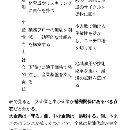
材育成やリスキリング
用
退のサイクルを
に責任を持つ
柔軟に回す
生
少人数で動ける
産
業務フローの無駄を削
俊敏性を活か
性
減し、効率的な仕組み
し、ニッチ市場
向
を構築する
を切り拓く
上
社
地域雇用や技術
会
下請けに適正価格で発
継承を担い、経
的
注し、産業基盤を支え
済の裾野を広げ
責
る
る
任
表で見ると、大企業と中小企業が
補完関係にあるべき存
在
だと分かる。
大企業は「守る」側、中小企業は「挑戦する」側。
本来
このバランスが成り立つことで、全体の新陳代謝が健全