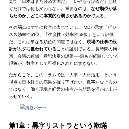
見て「日本はまだ経済大国だ」「いやもう没落だ」と騒
ぐだけでは何も変わらない。重要なのは、
なぜ順位が落
ちたのか、どこに本質的な弱さがあるのか
である。
その弱点はすでに数字に表れている。IMDが示す「ビジ
ネス効率性51位」「生産性・効率性58位」という評価
だ。これは単なる順位の問題ではなく、
現場の仕事の設
計がムダに覆われている
ことの証明である。長時間の拘
束、会議の連鎖、意思決定の遅延──誰もが経験している
現象が、数字として可視化されたにすぎない。
だからこそ、このコラムでは「人事・人材活用」という
視点で日本経営の病巣を掘り下げたい。数字をなぞるの
ではなく、働く現場と経営の接点から問題を浮かび上が
らせていく。
第1章：黒字リストラという欺瞞