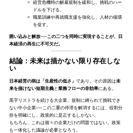
経営危機時の解雇規制を緩和し、挑戦のハー
ドルを下げる。
職業訓練や再就職支援を強化し、人材の循環
を促す。
囲い込みと解放──この二つを同時に実現することが、日
本経済の再生に不可欠だ。
結論：未来は描かない限り存在しな
い
日本経営の病は「生産性の低さ」
であり、その原因は
未
来を描けない短期主義
と
業務フローの非効率
にある。
黒字リストラを続ける大企業、規制に縛られて挑戦でき
ない中小企業──この二重の停滞を解消するには、役割分
担を明確にし、政策的に是正するしかない。
もちろん、これは個々の企業だけの問題ではない。政策
も一体化した議論が必要となろう。