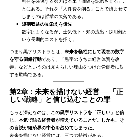
利益を確保する努力は本来「価値を認めさせる」こ
とにある。それを「人件費を削る」ことで済ませて
しまうのは哲学の欠落である。
短期収益の見栄えを優先
数字はよくなるが、士気低下・知の流出・採用難と
いう長期的コストを招く。
つまり黒字リストラとは、
未来を犠牲にして現在の数字
を守る倒錯行動
であり、「黒字のうちに経営体質を改
善」などというのは尤もらしい理由をつけた労働者に対
する欺瞞である。
第2章：未来を描けない経営──「正
しい戦略」と信じ込むことの罪
もっと深刻なのは、
この黒字リストラを「正しい」と信
じ、本気で語る経営者が増えていることだ。しかも、そ
の言説が経済界の中心を占めてしまった。
未来を描けない経営には、三つの特徴がある。