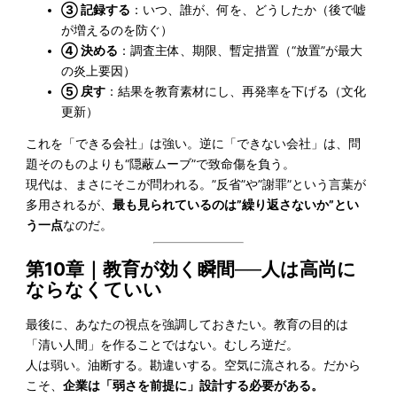
③ 記録する
：いつ、誰が、何を、どうしたか（後で嘘
が増えるのを防ぐ）
④ 決める
：調査主体、期限、暫定措置（“放置”が最大
の炎上要因）
⑤ 戻す
：結果を教育素材にし、再発率を下げる（文化
更新）
これを「できる会社」は強い。逆に「できない会社」は、問
題そのものよりも“隠蔽ムーブ”で致命傷を負う。
現代は、まさにそこが問われる。”反省”や”謝罪”という言葉が
多用されるが、
最も見られているのは”繰り返さないか”とい
う一点
なのだ。
第10章｜教育が効く瞬間──人は高尚に
ならなくていい
最後に、あなたの視点を強調しておきたい。教育の目的は
「清い人間」を作ることではない。むしろ逆だ。
人は弱い。油断する。勘違いする。空気に流される。だから
こそ、
企業は「弱さを前提に」設計する必要がある。