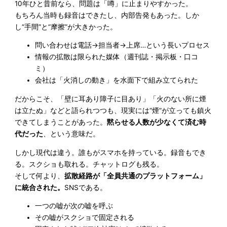
10年ひと昔前なら、問題は「噂」に止まりやすかった。
もちろん当時も録音はできたし、内部告発もあった。しか
し“手間”と“摩擦”が大きかった。
問い合わせは電話→担当者→上席…という長いプロセス
情報の拡散は限られた媒体（週刊誌・掲示板・口コ
ミ）
会社は「火消しの動き」を水面下で組み立てられた
だからこそ、「壁に耳あり障子に目あり」「火のない所に煙
は立たぬ」などと語られつつも、現実には“煙”が立っても鎮火
できてしまうことがあった。
黙らせる人数が少なくて済む時
代だった
、という意味だ。
しかし現代は違う。誰もがスマホを持っている。録音もでき
る。スクショも取れる。チャットログも残る。
そして何より、
拡散経路が「全員共通のプラットフォーム」
に統合された。
SNSである。
一つの嘘が次の嘘を呼ぶ
その嘘がスクショで固定される