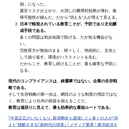
損」になった。
露呈リスクが上がり、火消しの費用対効果が壊れ、復
帰可能性が縮んだ。だから“消える”人が増えて見える。
日本で軽視されている教育こそが、予防であり文化醸
成手段である。
多くの問題は初歩知識で防げる。だが知る機会がな
い。
労使双方が無知のまま、軽々しく、持続的に、文化と
して繰り返す。環境がハラスメントを生む。
だからこそ、教育し続けることが、最も確実な予防に
なる。
現代のコンプライアンスは、綺麗事ではない。企業の生存戦
略である。
そして生存戦略の第一歩は、網目のような制度の増設ではな
く、教育により社内の前提を揃えることだ。
教育は遠回りに見えて、最も効果的な最短ルートである。
｢中居正広がいなくなり､新浪剛史も退場した｣ 多くの人が”消
えた”残酷すぎる｢新時代の現実｣ | メディア業界 | 東洋経済オ