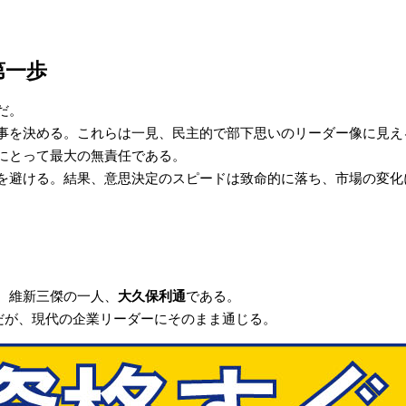
第一歩
だ。
事を決める。これらは一見、民主的で部下思いのリーダー像に見え
にとって最大の無責任である。
を避ける。結果、意思決定のスピードは致命的に落ち、市場の変化
。維新三傑の一人、
大久保利通
である。
だが、現代の企業リーダーにそのまま通じる。