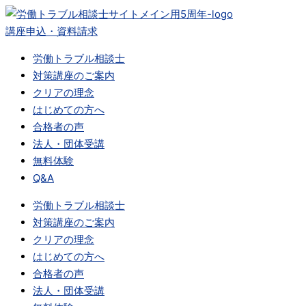
内
容
講座申込・資料請求
を
労働トラブル相談士
ス
対策講座のご案内
キ
クリアの理念
ッ
はじめての方へ
プ
合格者の声
法人・団体受講
無料体験
Q&A
労働トラブル相談士
対策講座のご案内
クリアの理念
はじめての方へ
合格者の声
法人・団体受講