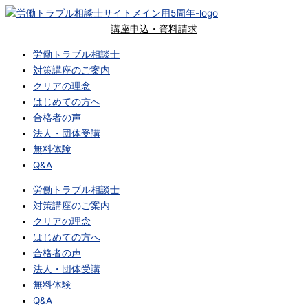
内
容
講座申込・資料請求
を
労働トラブル相談士
ス
対策講座のご案内
キ
クリアの理念
ッ
はじめての方へ
プ
合格者の声
法人・団体受講
無料体験
Q&A
労働トラブル相談士
対策講座のご案内
クリアの理念
はじめての方へ
合格者の声
法人・団体受講
無料体験
Q&A