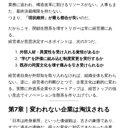
業務に追われ、構造改革に割けるリソースがない。人事もま
た、最終決裁権限を持たない。
つまり、
「現状維持」が最も都合が良い
のだ。
だからこそ、閉鎖生態系を壊すトリガーは常に経営層にあ
る。
経営者が意思決定すべきポイントは、次の3つだ。
外部人材・異質性を受け入れる覚悟があるか
“学び”を評価に組み込む制度変更を実行するか
既存の同質文化を壊す痛みを引き受けられるか
経営者自身が外部知を取り入れなければ、組織全体も変わら
ない。逆に、経営者の判断ひとつで、企業文化は劇的に変わ
る。実際に外資系企業やスタートアップは、経営トップの強
い意志でイノベーション生態系を作り上げている。
第7章｜変われない企業は淘汰される
「日本は終身雇用」といった価値観は、古さの象徴であり、
すでに過去の遺物だ。様々な変化に対応できなかった企業