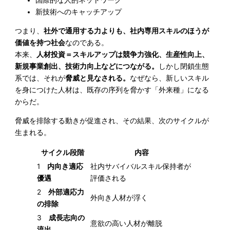
国際的な人的ネットワーク
新技術へのキャッチアップ
つまり、
社外で通用する力よりも、社内専用スキルのほうが
価値を持つ社会
なのである。
本来、
人材投資＝スキルアップは競争力強化、生産性向上、
新規事業創出、技術力向上などにつながる。
しかし閉鎖生態
系では、それが
脅威と見なされる。
なぜなら、新しいスキル
を身につけた人材は、既存の序列を脅かす「外来種」になる
からだ。
脅威を排除する動きが促進され、その結果、次のサイクルが
生まれる。
サイクル段階
内容
1
内向き適応
社内サバイバルスキル保持者が
優遇
評価される
2
外部適応力
外向き人材が浮く
の排除
3
成長志向の
意欲の高い人材が離脱
流出