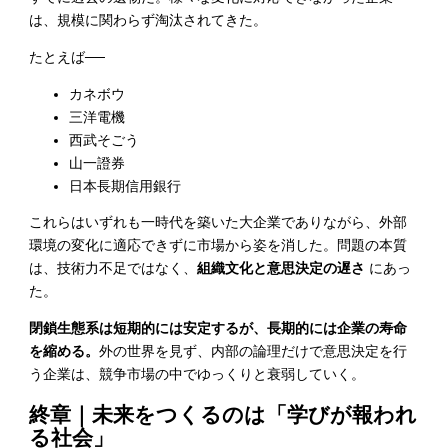
は、規模に関わらず淘汰されてきた。
たとえば──
カネボウ
三洋電機
西武そごう
山一證券
日本長期信用銀行
これらはいずれも一時代を築いた大企業でありながら、外部
環境の変化に適応できずに市場から姿を消した。問題の本質
は、技術力不足ではなく、
組織文化と意思決定の遅さ
にあっ
た。
閉鎖生態系は短期的には安定するが、長期的には企業の寿命
を縮める。
外の世界を見ず、内部の論理だけで意思決定を行
う企業は、競争市場の中でゆっくりと衰弱していく。
終章｜未来をつくるのは「学びが報われ
る社会」