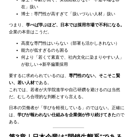
在」扱い
博士：専門性が高すぎて「扱いづらい人材」扱い
つまり、
学べば学ぶほど、日本では採用市場で不利になる。
企業の本音はこうだ。
高度な専門性はいらない（部署も活かしきれない）
能力が低すぎるのも困る
何より「若くて素直で、社内文化に染まりやすい人」
が欲しい→新卒偏重採用
要するに求められているのは、
専門性のない、そこそこ賢
い、若い人材
である。
これでは、若者が大学院進学や自己研鑽を避けるのは当然
だ。むしろ合理的な判断とすら言える。
日本の労働者が「学びを軽視している」のではない。正確に
は、
学びが報われない仕組みを企業側が作り続けてきた
ので
ある。
第3章｜日本企業は“閉鎖生態系”である