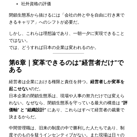
社外資格の評価
閉鎖生態系から抜けるには「会社の外と中を自由に行き来で
きるキャリア」へのシフトが必要だ。
しかし、これらは理想論であり、一朝一夕に実現できること
ではない。
では、どうすれば日本の企業は変われるのか。
第6章｜変革できるのは“経営者だけ”で
ある
経営者は企業における権限と責任を持つ。
経営者しか変革を
起こせない
のだ。
日本企業の閉鎖生態系は、現場や人事の努力だけでは変えら
れない。なぜなら、閉鎖生態系を守っている最大の構造は
“評
価軸” と “組織設計”
にあり、これらはすべて経営者の裁量で
決まるからだ。
中間管理職は、旧来の制度の中で勝利した人たちであり、制
度そのものを疑うインセンティブがない。また現場は日々の