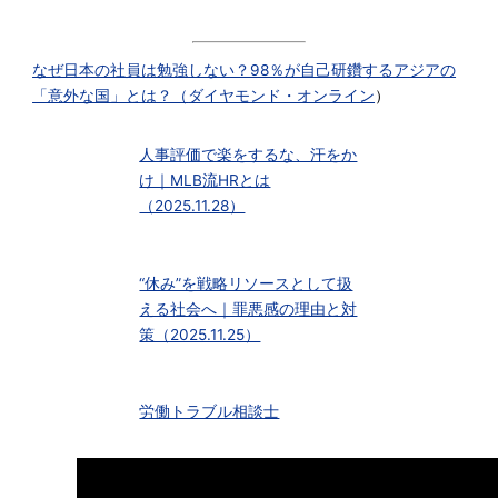
なぜ日本の社員は勉強しない？98％が自己研鑽するアジアの
「意外な国」とは？（
ダイヤモンド・オンライン
）
人事評価で楽をするな、汗をか
け｜MLB流HRとは
（2025.11.28）
“休み”を戦略リソースとして扱
える社会へ｜罪悪感の理由と対
策（2025.11.25）
労働トラブル相談士