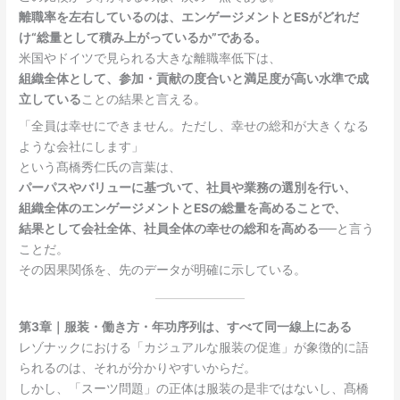
離職率を左右しているのは、エンゲージメントとESがどれだ
け“総量として積み上がっているか”である。
米国やドイツで見られる大きな離職率低下は、
組織全体として、参加・貢献の度合いと満足度が高い水準で成
立している
ことの結果と言える。
「全員は幸せにできません。ただし、幸せの総和が大きくなる
ような会社にします」
という髙橋秀仁氏の言葉は、
パーパスやバリューに基づいて、社員や業務の選別を行い、
組織全体のエンゲージメントとESの総量を高めることで、
結果として会社全体、社員全体の幸せの総和を高める
──と言う
ことだ。
その因果関係を、先のデータが明確に示している。
第3章｜服装・働き方・年功序列は、すべて同一線上にある
レゾナックにおける「カジュアルな服装の促進」が象徴的に語
られるのは、それが分かりやすいからだ。
しかし、「スーツ問題」の正体は服装の是非ではないし、髙橋