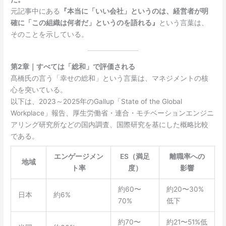
元記事中にある
『本当に「いい会社」というのは、経営者が明
確に「この組織は何者だ」というのを語れる』
という言葉は、
そのことを示している。
第2章｜すべては「総和」で評価される
髙橋氏の言う「幸せの総和」という言葉は、マネジメントの核
心を突いている。
以下は、2023～2025年のGallup「State of the Global
Workplace」報告、厚生労働省・連合・モチベーションエンジニ
アリング研究所などの国内調査、国際研究を基にした概略比較
である。
エンゲージメン
ES（満足
離職率への
地域
ト率
度）
影響
約60〜
約20〜30%
日本
約6%
70%
低下
約70〜
約21〜51%低