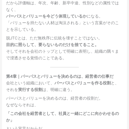
だから評価軸は、年次、年齢、新卒中途、性別などの属性では
なく、
パーパスとバリューを今どう体現しているか
になる。
「バリューを持たない人材は淘汰される」という言葉がそのこ
とを示している。
脱JTCとは、ただ無秩序に伝統を壊すことではない。
目的に照らして、要らないものだけを捨てること。
そしてそれを会社のトップとして明確に表明し、組織の隅々ま
で浸透させる覚悟のことである。
第4章｜パーパスとバリューを決めるのは、経営者の仕事だ
会社という組織において、
パーパスとバリューを作る役割
と、
それを
実行する役割
は、明確に違う。
パーパスとバリューを決めるのは、経営者の役割だ。
なぜならそれは、
「この会社を経営者として、社員と一緒にどこに向かわせるの
か」
という宣言だからだ。