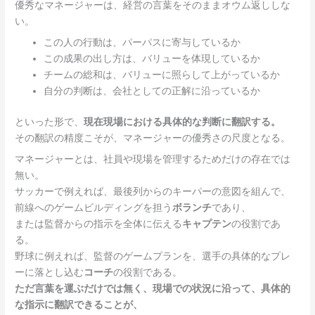
優秀なマネージャーは、経営の言葉をそのままオウム返ししな
い。
この人の行動は、パーパスに寄与しているか
この成果の出し方は、バリューを体現しているか
チームの総和は、バリューに照らして上がっているか
自分の判断は、会社としての正解に沿っているか
といった形で、
現在現場における具体的な判断に翻訳する。
その翻訳の精度こそが、マネージャーの優秀さの尺度となる。
マネージャーとは、社員や現場を管理するためだけの存在では
無い。
サッカーで例えれば、最後列からのキーパーの意図を組んで、
前線へのゲームビルディングを担う
ボランチ
であり、
または監督からの指示を全体に伝える
キャプテン
の役割であ
る。
野球に例えれば、監督のゲームプランを、選手の具体的なプレ
ーに落とし込む
コーチ
の役割である。
ただ言葉を運ぶだけでは無く、現場での状況に沿って、具体的
な指示に翻訳できることが、