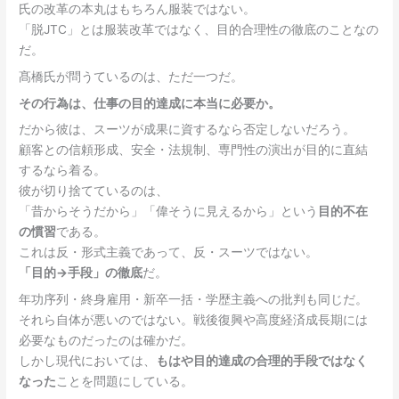
氏の改革の本丸はもちろん服装ではない。
「脱JTC」とは服装改革ではなく、目的合理性の徹底のことなの
だ。
髙橋氏が問うているのは、ただ一つだ。
その行為は、仕事の目的達成に本当に必要か。
だから彼は、スーツが成果に資するなら否定しないだろう。
顧客との信頼形成、安全・法規制、専門性の演出が目的に直結
するなら着る。
彼が切り捨てているのは、
「昔からそうだから」「偉そうに見えるから」という
目的不在
の慣習
である。
これは反・形式主義であって、反・スーツではない。
「目的→手段」の徹底
だ。
年功序列・終身雇用・新卒一括・学歴主義への批判も同じだ。
それら自体が悪いのではない。戦後復興や高度経済成長期には
必要なものだったのは確かだ。
しかし現代においては、
もはや目的達成の合理的手段ではなく
なった
ことを問題にしている。