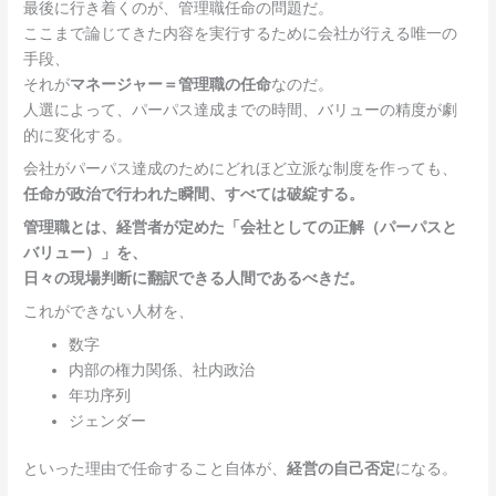
最後に行き着くのが、管理職任命の問題だ。
ここまで論じてきた内容を実行するために会社が行える唯一の
手段、
それが
マネージャー＝管理職の任命
なのだ。
人選によって、パーパス達成までの時間、バリューの精度が劇
的に変化する。
会社がパーパス達成のためにどれほど立派な制度を作っても、
任命が政治で行われた瞬間、すべては破綻する。
管理職とは、経営者が定めた「会社としての正解（パーパスと
バリュー）」を、
日々の現場判断に翻訳できる人間であるべきだ。
これができない人材を、
数字
内部の権力関係、社内政治
年功序列
ジェンダー
といった理由で任命すること自体が、
経営の自己否定
になる。