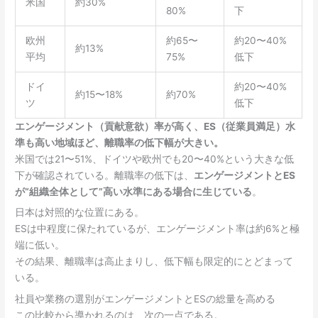
米国
約30%
80%
下
欧州
約65〜
約20〜40%
約13%
平均
75%
低下
ドイ
約20〜40%
約15〜18%
約70%
ツ
低下
エンゲージメント（貢献意欲）率が高く、ES（従業員満足）水
準も高い地域ほど、離職率の低下幅が大きい。
米国では21〜51%、ドイツや欧州でも20〜40%という大きな低
下が確認されている。離職率の低下は、
エンゲージメントとES
が“組織全体として”高い水準にある場合に生じている
。
日本は対照的な位置にある。
ESは中程度に保たれているが、エンゲージメント率は約6%と極
端に低い。
その結果、離職率は高止まりし、低下幅も限定的にとどまって
いる。
社員や業務の選別がエンゲージメントとESの総量を高める
この比較から導かれるのは、次の一点である。