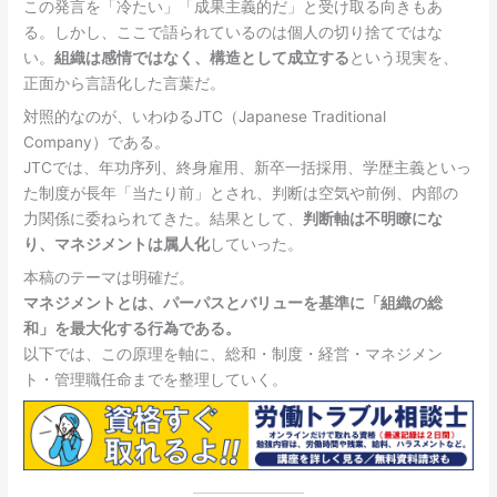
この発言を「冷たい」「成果主義的だ」と受け取る向きもあ
る。しかし、ここで語られているのは個人の切り捨てではな
い。
組織は感情ではなく、構造として成立する
という現実を、
正面から言語化した言葉だ。
対照的なのが、いわゆるJTC（Japanese Traditional
Company）である。
JTCでは、年功序列、終身雇用、新卒一括採用、学歴主義といっ
た制度が長年「当たり前」とされ、判断は空気や前例、内部の
力関係に委ねられてきた。結果として、
判断軸は不明瞭にな
り、マネジメントは属人化
していった。
本稿のテーマは明確だ。
マネジメントとは、パーパスとバリューを基準に「組織の総
和」を最大化する行為である。
以下では、この原理を軸に、総和・制度・経営・マネジメン
ト・管理職任命までを整理していく。