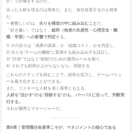
か」で評価をするのだ。
尖った人材を切るのは簡単だ。また、放任放置するのも簡単
だ。
一番難しいのは、
尖りを構造の中に組み込むこと
だ。
「好き嫌い」ではなく、
総和（他者の生産性・心理安全・離
職・学習）への影響で判定
する。
1) その尖りは「成果の源泉」か「組織コスト」かを判定し、
2) 尖りを“チームの機能”に変換する組み込み方を設計し、
3) “許容”ではなく“統制“のための運用ルールを握り、
4) それでも総和が上がらないなら、排除する
これらのステップを踏むことで、総和を拡大し、チームバリュ
ーを最大化することができる。
また、リスキーな人材を省く基準ともなる。
人材を”活かす”のも”排除する”のも、パーパスに沿って、判断実
行する。
それが優秀なマネージャーだ。
第6章｜管理職任命基準こそが、マネジメントの核心である