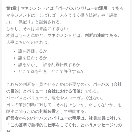
第1章｜マネジメントとは「パーパスとバリューの運用」である
マネジメントは、しばしば「人をうまく扱う技術」や「調整
力」「気配り」と誤解される。
しかし、それは結果論にすぎない。
本質はもっと単純だ。
マネジメントとは、判断の連続である。
人事においてのそれは、
誰を評価するか
誰を任命するか
誰を活かし、誰を配置転換するか
どこで線を引き、どこで許容するか
これらの判断を一貫させるために必要なのが、
パーパス（会社
の目的）とバリュー（会社における価値）
である。
パーパスとバリューは、理念やスローガンではない。
日々の業務判断に対して「それは正しいか、正しくないか」を
即座に問うための
判断装置
として機能する。
経営者からのパーパスとバリューの明示は、社員全員に対して
「この基準で自律的に仕事をしてくれ」というメッセージなの
だ。