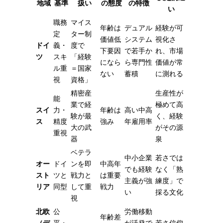
地域
基準
扱い
の態度
の特徴
い
職務
マイス
年齢は
デュアル
経験が可
定
ター制
価値低
システム
視化さ
ドイ
義・
度で
下要因
で若手か
れ、市場
ツ
スキ
「経験
になら
ら専門性
価値が常
ル重
＝国家
ない
蓄積
に測れる
視
資格」
精密産
生産性が
能
業で経
極めて高
スイ
力・
年齢は
高い中高
験が最
く、経験
ス
精度
強み
年雇用率
大の武
がその源
重視
器
泉
ベテラ
中小企業
若さでは
オー
ドイ
ンを即
中高年
でも経験
なく「熟
スト
ツと
戦力と
は重要
主義が強
練度」で
リア
同型
して重
戦力
い
採る文化
視
北欧
公
労働移動
年齢差
（デ
平・
が活発で
若さ信仰