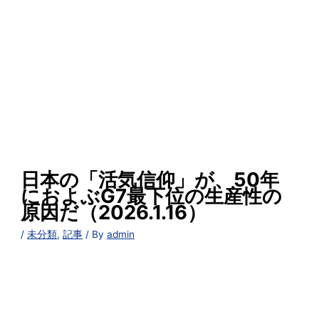
日本の「活気信仰」が、50年
におよぶG7最下位の生産性の
原因だ（2026.1.16）
/
未分類
,
記事
/ By
admin