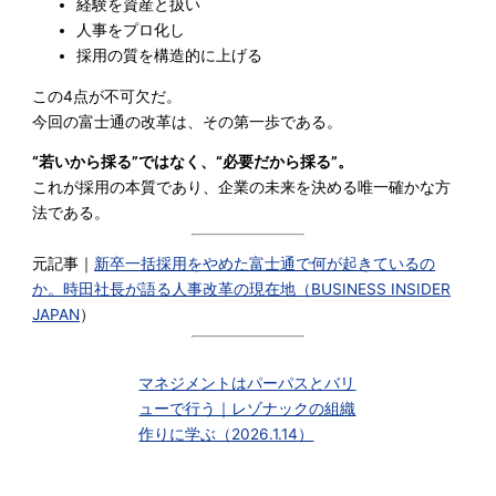
経験を資産と扱い
人事をプロ化し
採用の質を構造的に上げる
この4点が不可欠だ。
今回の富士通の改革は、その第一歩である。
“若いから採る”ではなく、“必要だから採る”。
これが採用の本質であり、企業の未来を決める唯一確かな方
法である。
元記事｜
新卒一括採用をやめた富士通で何が起きているの
か。時田社長が語る人事改革の現在地（
BUSINESS INSIDER
JAPAN
）
マネジメントはパーパスとバリ
ューで行う｜レゾナックの組織
作りに学ぶ（2026.1.14）