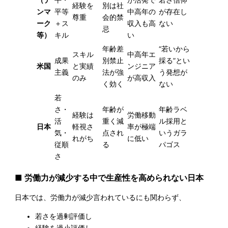
経験を
別は社
ンマ
平等
中高年の
が存在し
尊重
会的禁
ーク
＋ス
収入も高
ない
忌
等）
キル
い
年齢差
“若いから
スキル
中高年エ
成果
別禁止
採る”とい
米国
と実績
ンジニア
主義
法が強
う発想が
のみ
が高収入
く効く
ない
若
さ・
年齢が
年齢ラベ
経験は
労働移動
活
重く減
ル採用と
日本
軽視さ
率が極端
気・
点され
いうガラ
れがち
に低い
従順
る
パゴス
さ
■ 労働力が減少する中で生産性を高められない日本
日本では、労働力が減少言われているにも関わらず、
若さを過剰評価し
経験を過小評価し