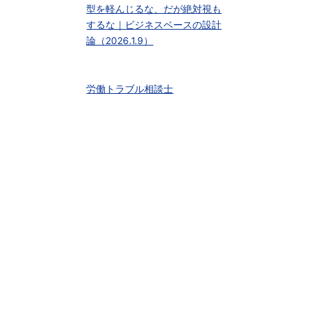
型を軽んじるな、だが絶対視も
するな｜ビジネスベースの設計
論（2026.1.9）
労働トラブル相談士