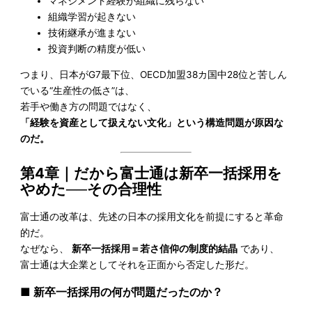
マネジメント経験が組織に残らない
組織学習が起きない
技術継承が進まない
投資判断の精度が低い
つまり、日本がG7最下位、OECD加盟38カ国中28位と苦しん
でいる“生産性の低さ”は、
若手や働き方の問題ではなく、
「経験を資産として扱えない文化」という構造問題が原因な
のだ。
第4章｜だから富士通は新卒一括採用を
やめた──その合理性
富士通の改革は、先述の日本の採用文化を前提にすると革命
的だ。
なぜなら、
新卒一括採用＝若さ信仰の制度的結晶
であり、
富士通は大企業としてそれを正面から否定した形だ。
■ 新卒一括採用の何が問題だったのか？