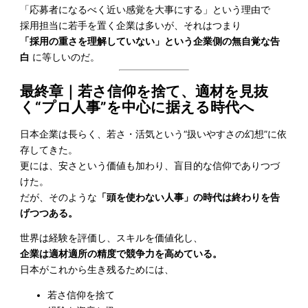
「応募者になるべく近い感覚を大事にする」という理由で
採用担当に若手を置く企業は多いが、それはつまり
「採用の重さを理解していない」という企業側の無自覚な告
白
に等しいのだ。
最終章｜若さ信仰を捨て、適材を見抜
く“プロ人事”を中心に据える時代へ
日本企業は長らく、若さ・活気という“扱いやすさの幻想”に依
存してきた。
更には、安さという価値も加わり、盲目的な信仰でありつづ
けた。
だが、そのような
「頭を使わない人事」の時代は終わりを告
げつつある。
世界は経験を評価し、スキルを価値化し、
企業は適材適所の精度で競争力を高めている。
日本がこれから生き残るためには、
若さ信仰を捨て