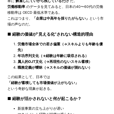
単に
解雇しにくいから残しているだけ
だ。
労働移動率
のデータを見てみると、日本の40〜60代の労働
移動率は OECD 最低水準である。
これはつまり、
「企業は中高年を採りたがらない」
という市
場の声なのだ。
■ 経験の価値が“見える化”されない構造的理由
労働市場全体での若さ偏重（→スキルよりも年齢を優
先）
年功序列文化（→経験は年齢に吸収される）
属人的OJT文化（→再現性のないスキル蓄積）
職務定義が曖昧（→スキルの価値が測れない）
この結果として、日本では
「経験が蓄積しても市場価値が上がらない」
という奇妙な現象が起きる。
■ 経験が活かされないと何が起こるか？
新規事業の立ち上がりが遅い