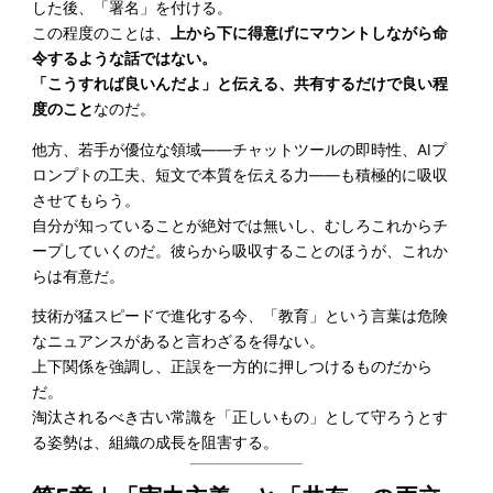
した後、「署名」を付ける。
この程度のことは、
上から下に得意げにマウントしながら命
令するような話ではない。
「こうすれば良いんだよ」と伝える、共有するだけで良い程
度のこと
なのだ。
他方、若手が優位な領域——チャットツールの即時性、AIプ
ロンプトの工夫、短文で本質を伝える力——も積極的に吸収
させてもらう。
自分が知っていることが絶対では無いし、むしろこれからチ
ープしていくのだ。彼らから吸収することのほうが、これか
らは有意だ。
技術が猛スピードで進化する今、「教育」という言葉は危険
なニュアンスがあると言わざるを得ない。
上下関係を強調し、正誤を一方的に押しつけるものだから
だ。
淘汰されるべき古い常識を「正しいもの」として守ろうとす
る姿勢は、組織の成長を阻害する。