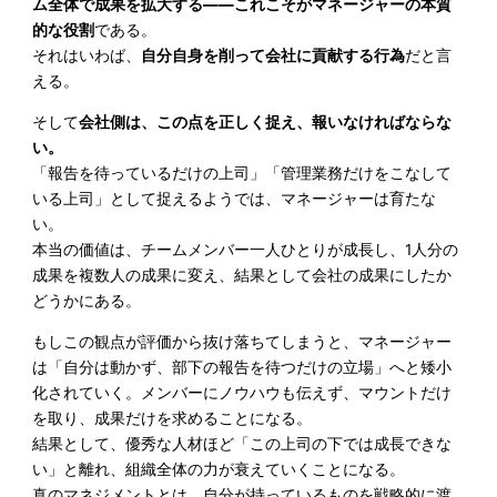
ム全体で成果を拡大する——これこそがマネージャーの本質
的な役割
である。
それはいわば、
自分自身を削って会社に貢献する行為
だと言
える。
そして
会社側は、この点を正しく捉え、報いなければならな
い。
「報告を待っているだけの上司」「管理業務だけをこなして
いる上司」として捉えるようでは、マネージャーは育たな
い。
本当の価値は、チームメンバー一人ひとりが成長し、1人分の
成果を複数人の成果に変え、結果として会社の成果にしたか
どうかにある。
もしこの観点が評価から抜け落ちてしまうと、マネージャー
は「自分は動かず、部下の報告を待つだけの立場」へと矮小
化されていく。メンバーにノウハウも伝えず、マウントだけ
を取り、成果だけを求めることになる。
結果として、優秀な人材ほど「この上司の下では成長できな
い」と離れ、組織全体の力が衰えていくことになる。
真のマネジメントとは、自分が持っているものを戦略的に渡