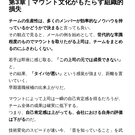
第3章
｜
マウント文化がもたらす組織的
損失
チームの生産性は、多くのメンバーが効率的なノウハウを持
っているかどうかで決まる
と言っても良い。
その観点で見ると、メールの例を始めとして、
世代的な常識
程度のものでマウントを取りたがる上司は、チームをまとめ
るのにふさわしくない。
若手は即座に感じ取る。
「この上司の元では成長できない」
と。
その結果、
「タイパが悪い」
という感覚が強まり、距離を置
いていく。
早期退職候補の出来上がりだ。
マウントによって上司は一瞬の自己肯定感を得るだろうが、
チーム全体の成果は確実に低下する。
つまり、
自己肯定感は上がっても、会社における自身の評価
は下がる
のだ。
技術変化のスピードが速い今、「昔を知っていること」を武