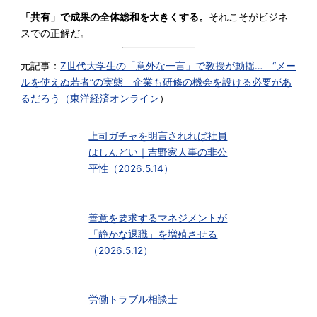
「共有」で成果の全体総和を大きくする。
それこそがビジネ
スでの正解だ。
元記事：
Z世代大学生の「意外な一言」で教授が動揺… “メー
ルを使えぬ若者”の実態 企業も研修の機会を設ける必要があ
るだろう（
東洋経済オンライン
）
上司ガチャを明言されれば社員
はしんどい｜吉野家人事の非公
平性（2026.5.14）
善意を要求するマネジメントが
「静かな退職」を増殖させる
（2026.5.12）
労働トラブル相談士