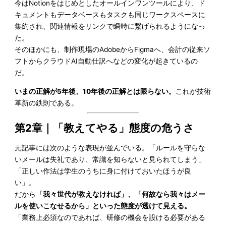
今はNotionをはじめとしたオールインワンツールにより、ド
キュメントもデータベースもタスクも同じワークスペースに
集約され、関連情報をリンクで瞬時に繋げられるようになっ
た。
そのほかにも、制作現場のAdobeからFigmaへ、会計の従来ソ
フトからクラウドAI自動仕訳へなどの変化が起きているの
だ。
いまの正解が5年後、10年後の正解とは限らない。
これが技術
革新の鉄則である。
第2章
｜
「教えてやる」態度の危うさ
元記事には次のような表現が並んでいる。「ルールを守らな
いメールは失礼であり、常識を知らないと見られてしまう」
「正しい作法は学生のうちに身に付けておいたほうが良
い」。
だから
「我々世代が教えなければ」、「何故なら我々はメー
ルを使いこなせるから」といった態度が透けて見える。
「業務上必須なのであれば、研修の機会を設ける必要がある