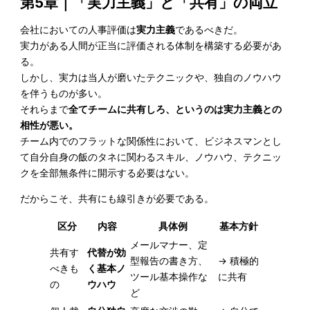
第5章
｜
「実力主義」と「共有」の両立
会社においての人事評価は
実力主義
であるべきだ。
実力がある人間が正当に評価される体制を構築する必要があ
る。
しかし、実力は当人が磨いたテクニックや、独自のノウハウ
を伴うものが多い。
それらまで
全てチームに共有しろ、というのは実力主義との
相性が悪い。
チーム内でのフラットな関係性において、ビジネスマンとし
て自分自身の飯のタネに関わるスキル、ノウハウ、テクニッ
クを全部無条件に開示する必要はない。
だからこそ、共有にも線引きが必要である。
区分
内容
具体例
基本方針
メールマナー、定
共有す
代替が効
型報告の書き方、
→ 積極的
べきも
く基本ノ
ツール基本操作な
に共有
の
ウハウ
ど