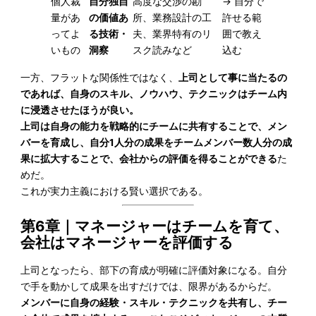
個人裁
自分独自
高度な交渉の勘
→ 自分で
量があ
の価値あ
所、業務設計の工
許せる範
ってよ
る技術・
夫、業界特有のリ
囲で教え
いもの
洞察
スク読みなど
込む
一方、フラットな関係性ではなく、
上司として事に当たるの
であれば、自身のスキル、ノウハウ、テクニックはチーム内
に浸透させたほうが良い。
上司は自身の能力を戦略的にチームに共有することで、メン
バーを育成し、自分1人分の成果をチームメンバー数人分の成
果に拡大することで、会社からの評価を得ることができる
た
めだ。
これが実力主義における賢い選択である。
第6章
｜
マネージャーはチームを育て、
会社はマネージャーを評価する
上司となったら、部下の育成が明確に評価対象になる。自分
で手を動かして成果を出すだけでは、限界があるからだ。
メンバーに自身の経験・スキル・テクニックを共有し、チー