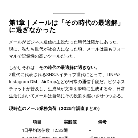
第1章
｜
メールは「その時代の最適解」
に過ぎなかった
メールがビジネス通信の主役だった時代は確かにあった。
現に、私たち世代が社会人になった頃、メールは最もフォー
マルで記録性の高いツールだった。
しかしそれは、
その時代の最適解に過ぎない。
Z世代に代表されるSNSネイティブ世代にとって、LINEや
Instagram DM、AirDropなどが日常の通信手段だ。ビジネス
チャットが普及し、生成AIが文章を瞬時に生成する今、日常
生活においてメールは自然にその役割を縮小させつつある。
現時点のメール業務負荷（2025年調査まとめ）
項目
実態値
備考
1日平均送信数
12.33通
–