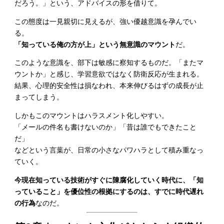
だろう。」という、アドバイスの形を借りて。
この態度は一見親切に見えるが、強い優越意識を孕んでい
る。
「知っている俺の方が上」という無意識のマウント
だ。
このような意識を、部下は敏感に察知するものだ。「またマ
ウントか」と感じ、学習意欲ではなく防衛反応が生まれる。
結果、心理的安全性は損なわれ、本来伸びるはずの成長が止
まってしまう。
しかもこのマウントはハラスメント化しやすい。
「メールの件名も書けないのか」「昔は誰でもできたこと
だ」
などという言葉が、日常の小さなパワハラとして積み重なっ
ていく。
今現在知っている技術がすぐに陳腐化していく時代に、「知
っていること」を優位性の根拠にするのは、すでに時代遅れ
の行為
なのだ。