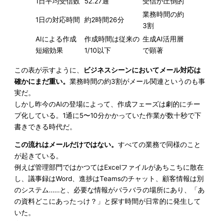
1日平均受信数
52.27通
受信が圧倒的
業務時間の約
1日の対応時間
約2時間26分
3割
AIによる作成
作成時間は従来の
生成AI活用層
短縮効果
1/10以下
で顕著
この表が示すように、
ビジネスシーンにおいてメール対応は
確かにまだ重い。
業務時間の約3割がメール関連というのも事
実だ。
しかし昨今のAIの登場によって、作成フェーズは劇的にチー
プ化している。1通に5〜10分かかっていた作業が数十秒で下
書きできる時代だ。
この流れはメールだけではない。
すべての業務で同様のこと
が起きている。
例えば管理部門ではかつてはExcelファイルがあちこちに散在
し、議事録はWord、進捗はTeamsのチャット、顧客情報は別
のシステム……と、必要な情報がバラバラの場所にあり、「あ
の資料どこにあったっけ？」と探す時間が日常的に発生して
いた。