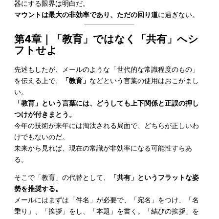
器にする限界は明白だ。
マウントは最大の非効率であり、ただの回り道
に過ぎない。
第4章
｜
「教育」ではなく「共有」へシ
フトせよ
先述もしたが、メールのような「世代的な常識程度のもの」
を伝える上で、
「教育」
などという言葉の使用はおこがまし
い。
「教育」という言葉には、どうしても上下関係と正誤の押し
つけが付きまとう。
今年の技術が来年には淘汰される局面で、どちらが正しいわ
けでもないのだ。
未来から見れば、現在の常識が非効率になる可能性すらあ
る。
そこで「教育」の代替として、
「共有」というフラットな姿
勢を推奨する。
メールにはまずは「件名」が必要で、「宛名」をつけ、「名
乗り」、「挨拶」をし、「本題」を書く。「結びの挨拶」を