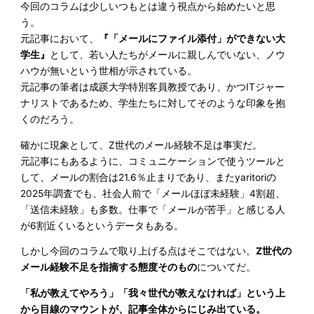
今回のコラムは少しいつもとは違う視点から始めたいと思
う。
元記事において、
『「メールにファイル添付」ができない大
学生』
として、若い人たちがメールに親しんでいない、ノウ
ハウが無いという世相が示されている。
元記事の筆者は成蹊大学特別客員教授であり、かつITジャー
ナリストであるため、学生たちに対してそのような印象を抱
くのだろう。
確かに現象として、Z世代のメール経験不足は事実だ。
元記事にもあるように、コミュニケーションで使うツールと
して、メールの割合は21.6％止まりであり、またyaritoriの
2025年調査でも、社会人前で「メールほぼ未経験」4割超、
「送信未経験」も多数。仕事で「メールが苦手」と感じる人
が6割近くいるというデータもある。
しかし今回のコラムで取り上げる点はそこではない。
Z世代の
メール経験不足を指摘する態度そのもの
についてだ。
「私が教えてやろう」「我々世代が教えなければ」という上
から目線のマウントが、記事全体からにじみ出ている。