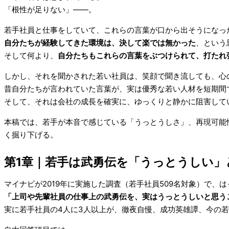
「根性が足りない」――。
若手社員と仕事をしていて、これらの言葉が口から出そうになっ
自分たちが経験してきた環境は、決して楽では無かった
、という
そして何より、
自分たちもこれらの言葉をぶつけられて、打たれ
しかし、それを聞かされた若い社員は、笑顔で聞き流しても、心
昔自分たちが言われていた言葉が、実は優秀な若い人材を短期間
そして、それは会社の成長を確実に、ゆっくりと静かに阻害して
本稿では、若手が本音で感じている「うっとうしさ」、再現可能
く掘り下げる。
第1章
｜
若手は武勇伝を「うっとうしい」
マイナビが2019年に実施した調査（若手社員509名対象）で、
「上司や先輩社員の仕事上の武勇伝を、実はうっとうしいと思うこと
実に若手社員の4人に3人以上が、徹夜自慢、成功英雄譚、今の