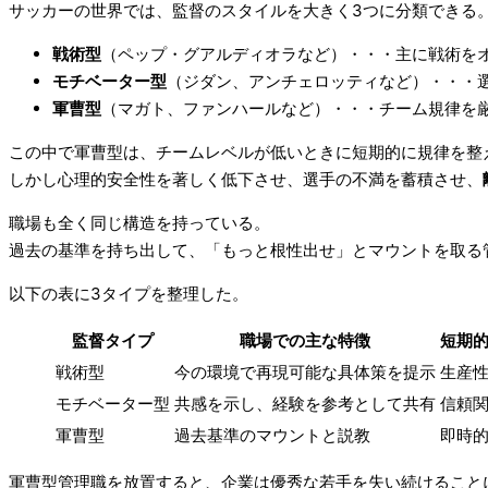
サッカーの世界では、監督のスタイルを大きく3つに分類できる
戦術型
（ペップ・グアルディオラなど）・・・主に戦術を
モチベーター型
（ジダン、アンチェロッティなど）・・・
軍曹型
（マガト、ファンハールなど）・・・チーム規律を
この中で軍曹型は、チームレベルが低いときに短期的に規律を整
しかし心理的安全性を著しく低下させ、選手の不満を蓄積させ、
職場も全く同じ構造を持っている。
過去の基準を持ち出して、「もっと根性出せ」とマウントを取る
以下の表に3タイプを整理した。
監督タイプ
職場での主な特徴
短期
戦術型
今の環境で再現可能な具体策を提示
生産
モチベーター型
共感を示し、経験を参考として共有
信頼
軍曹型
過去基準のマウントと説教
即時
軍曹型管理職を放置すると、企業は優秀な若手を失い続けること