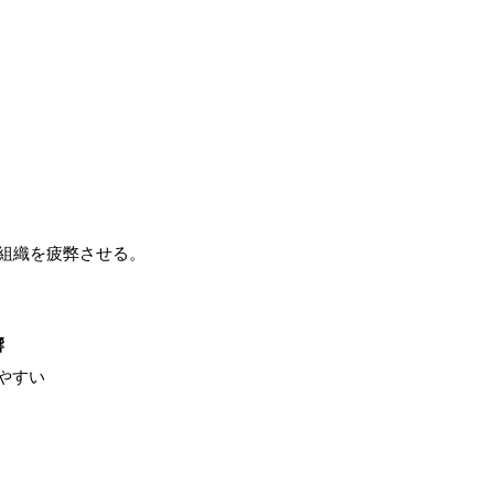
組織を疲弊させる。
響
やすい