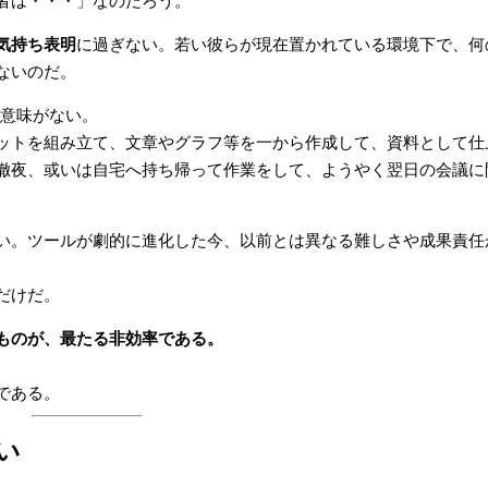
者は・・・」なのだろう。
気持ち表明
に過ぎない。若い彼らが現在置かれている環境下で、何
ないのだ。
も意味がない。
ットを組み立て、文章やグラフ等を一から作成して、資料として仕
徹夜、或いは自宅へ持ち帰って作業をして、ようやく翌日の会議に
い。ツールが劇的に進化した今、以前とは異なる難しさや成果責任
だけだ。
ものが、最たる非効率である。
である。
い