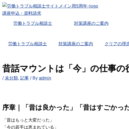
内
容
講座申込・資料請求
を
労働トラブル相談士
対策講座のご案内
ス
キ
ッ
労働トラブル相談士
対策講座のご案内
クリアの理
プ
昔話マウントは「今」の仕事の役に
/
未分類
,
記事
/ By
admin
序章｜「昔は良かった」「昔はすごかっ
「昔はもっと大変だった」
「今の若手は恵まれている」