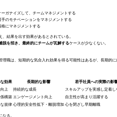
。
オーガナイズして、チームマネジメントする
選手のモチベーションをマネジメントする
厳格にマネジメントする
え、結果を出す効果があるとされている。
離脱を招き、最終的にチームが瓦解する
ケースが少なくない。
管理職は、短期的な気合入れ効果を得る可能性はあるが、長期的に
的な効果
長期的な影響
若手社員への実際の影
性向上
持続的な成長
スキルアップを実感し定着し
関係構築
エンゲージメント向上
自主性が高まり活躍する
的な規律
心理的安全性低下・離脱増加
心を閉ざし早期離職
になる。