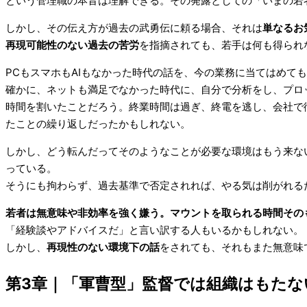
という管理職の本音は理解できる。その発露としての「いまの若
しかし、その伝え方が過去の武勇伝に頼る場合、それは
単なるお
再現可能性のない過去の苦労
を指摘されても、若手は何も得られ
PCもスマホもAIもなかった時代の話を、今の業務に当てはめて
確かに、ネットも満足でなかった時代に、自分で分析をし、プロ
時間を割いたことだろう。終業時間は過ぎ、終電を逃し、会社で
たことの繰り返しだったかもしれない。
しかし、どう転んだってそのようなことが必要な環境はもう来な
っている。
そうにも拘わらず、過去基準で否定されれば、やる気は削がれる
若者は無意味や非効率を強く嫌う。マウントを取られる時間その
「経験談やアドバイスだ」と言い訳する人もいるかもしれない。
しかし、
再現性のない環境下の話
をされても、それもまた無意味
第3章｜「軍曹型」監督では組織はもたな