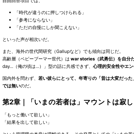
自由回答項目では、
「時代が違うのに押しつけられる」
「参考にならない」
「ただの自慢にしか聞こえない」
といった声が相次いだ。
また、海外の世代間研究（Gallupなど）でも傾向は同じだ。
高齢層（ベビーブーマー世代）は
war stories（武勇伝）
day…（俺の頃は…）」型の話に共感できず、
心理的安全性やエン
国内外を問わず、
若い彼らにとって、年寄りの「昔は大変だった
では無い
のだ。
第2章
｜
「いまの若者は」マウントは寂し
「もっと働いて欲しい」
「結果を出して欲しい」