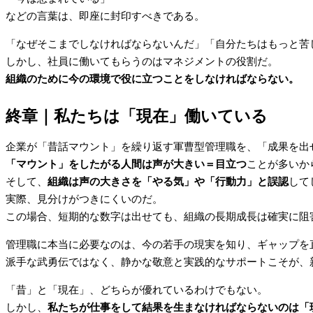
などの言葉は、即座に封印すべきである。
「なぜそこまでしなければならないんだ」「自分たちはもっと苦
しかし、社員に働いてもらうのはマネジメントの役割だ。
組織のために今の環境で役に立つことをしなければならない。
終章
｜
私たちは「現在」働いている
企業が「昔話マウント」を繰り返す軍曹型管理職を、「成果を出
「マウント」をしたがる人間は声が大きい＝目立つ
ことが多いか
そして、
組織は声の大きさを「やる気」や「行動力」と誤認
して
実際、見分けがつきにくいのだ。
この場合、短期的な数字は出せても、組織の長期成長は確実に阻
管理職に本当に必要なのは、今の若手の現実を知り、ギャップを
派手な武勇伝ではなく、静かな敬意と実践的なサポートこそが、
「昔」と「現在」、どちらが優れているわけでもない。
しかし、
私たちが仕事をして結果を生まなければならないのは「