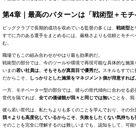
第4章｜最高のパターンは「戦術型＋モチ
ビッグクラブで長期的成功を収めている監督の多くは、
戦術型と
すでに力のある選手をまとめるには、厳格さよりも信頼とモチベ
む。
職場でもこの組み合わせがやはり最も効果的だ。
戦術型の部分では、今のツールや環境で再現可能な具体的な施策
いまの
若い社員は、そもそもが真面目で優秀だ。
スキルもすでに
だからこそ、
しっかりとした施策をマネジメント側が用意すれば
一方、モチベーター型の部分では、彼らの世代傾向に合わせる必
世代を隔てれば、
全ての価値観が我々と同じでは無い
ことを、我
彼ら若い世代は、私たちよりも多くのことを学んでおり、その分
我々よりも高度化しているからこそ、失敗をしたくない気持ちも
そのことを完全に理解するのは難しいまでも、認知をして、可能