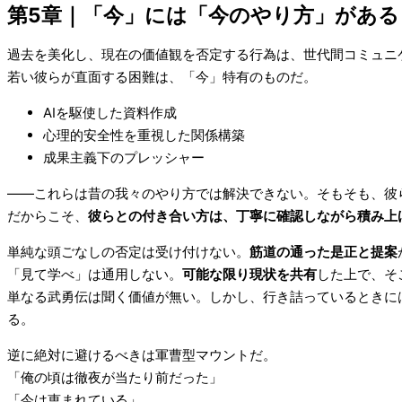
第5章
｜
「今」には「今のやり方」がある
過去を美化し、現在の価値観を否定する行為は、世代間コミュニ
若い彼らが直面する困難は、「今」特有のものだ。
AIを駆使した資料作成
心理的安全性を重視した関係構築
成果主義下のプレッシャー
――これらは昔の我々のやり方では解決できない。そもそも、彼
だからこそ、
彼らとの付き合い方は、丁寧に確認しながら積み上
単純な頭ごなしの否定は受け付けない。
筋道の通った是正と提案
「見て学べ」は通用しない。
可能な限り現状を共有
した上で、そ
単なる武勇伝は聞く価値が無い。しかし、行き詰っているときに
る。
逆に絶対に避けるべきは軍曹型マウントだ。
「俺の頃は徹夜が当たり前だった」
「今は恵まれている」