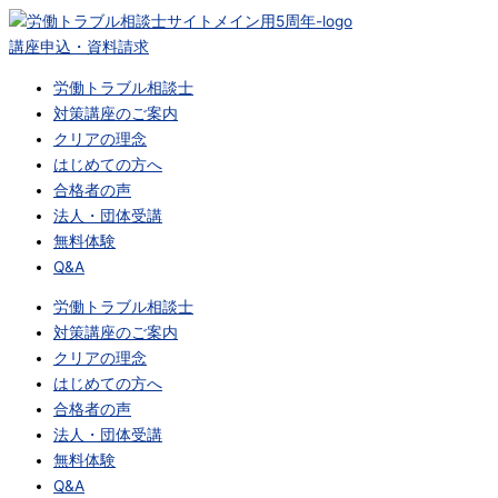
内
容
講座申込・資料請求
を
労働トラブル相談士
ス
対策講座のご案内
キ
クリアの理念
ッ
はじめての方へ
プ
合格者の声
法人・団体受講
無料体験
Q&A
労働トラブル相談士
対策講座のご案内
クリアの理念
はじめての方へ
合格者の声
法人・団体受講
無料体験
Q&A