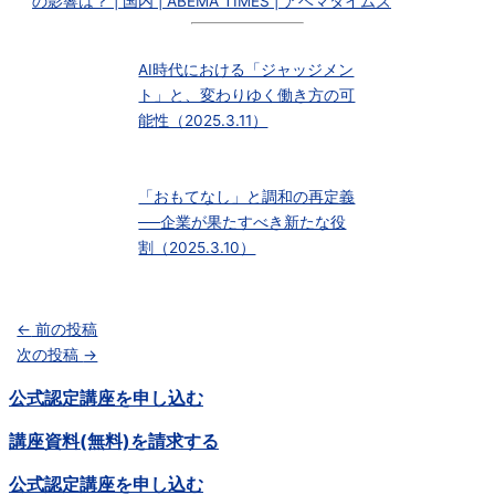
の影響は？ | 国内 | ABEMA TIMES | アベマタイムズ
AI時代における「ジャッジメン
ト」と、変わりゆく働き方の可
能性（2025.3.11）
「おもてなし」と調和の再定義
──企業が果たすべき新たな役
割（2025.3.10）
←
前の投稿
次の投稿
→
公式認定講座を申し込む
講座資料(無料)を請求する
公式認定講座を申し込む