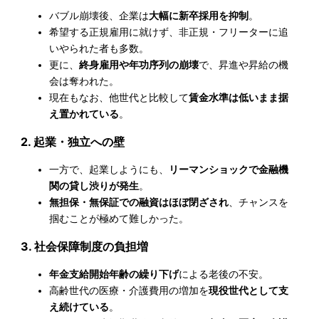
バブル崩壊後、企業は
大幅に新卒採用を抑制
。
希望する正規雇用に就けず、非正規・フリーターに追
いやられた者も多数。
更に、
終身雇用や年功序列の崩壊
で、昇進や昇給の機
会は奪われた。
現在もなお、他世代と比較して
賃金水準は低いまま据
え置かれている
。
2. 起業・独立への壁
一方で、起業しようにも、
リーマンショックで金融機
関の貸し渋りが発生
。
無担保・無保証での融資はほぼ閉ざされ
、チャンスを
掴むことが極めて難しかった。
3. 社会保障制度の負担増
年金支給開始年齢の繰り下げ
による老後の不安。
高齢世代の医療・介護費用の増加を
現役世代として支
え続けている
。