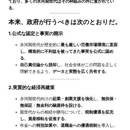
ており、多くの氷河期世代はその枠組みの外に置かれてい
る
。
本来、政府が行うべきは次のとおりだ。
1.公式な認定と事実の開示
氷河期世代が歴史的に
最も厳しい労働市場環境に直面
し、構造的に不利益を被ってきた事実を公式に認め
る
。
自己責任論から脱却
し、社会全体がこの問題を正しく
理解できるよう、
データと実態を広く共有する
。
2.実質的な経済再建策
氷河期世代向けの
起業・創業支援を強化
し、
無担保・
無保証・無金利の融資枠を設ける
。
親世代からの相続や贈与について、
税制優遇を拡充
し、資産移転を促進する
。
年金への
特別加算や、退職金への優遇税制
を導入し、