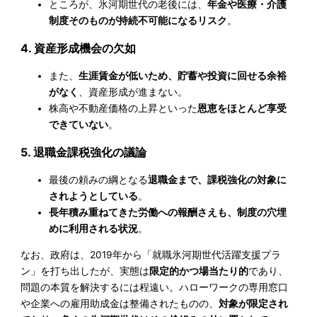
ところが、氷河期世代の老後には、
年金や医療・介護
制度そのものが持続不可能になるリスク
。
4. 資産形成機会の欠如
また、
生涯賃金が低いため、貯蓄や投資に回せる余裕
がなく
、資産形成が進まない。
株高や不動産価格の上昇といった
恩恵をほとんど享受
できていない
。
5. 退職金課税強化の議論
最後の頼みの綱となる
退職金まで、課税強化の対象に
されようとしている
。
長年積み重ねてきた労働への報酬さえも、制度の穴埋
めに利用される状況
。
なお、政府は、2019年から「就職氷河期世代活躍支援プラ
ン」を打ち出したが、実態は
限定的かつ場当たり的
であり、
問題の本質を解決するには程遠い。ハローワークの専用窓口
や企業への雇用助成金は整備されたものの、
対象が限定され