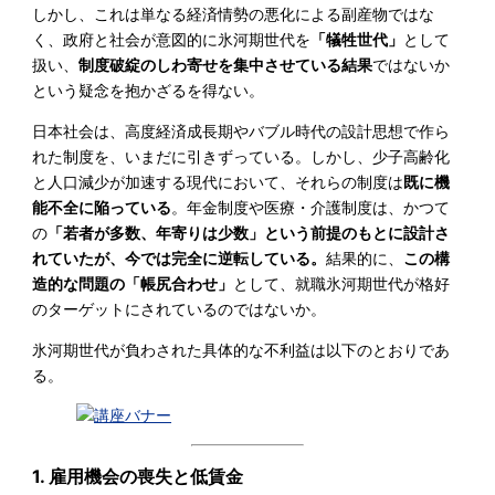
しかし、これは単なる経済情勢の悪化による副産物ではな
く、政府と社会が意図的に氷河期世代を
「犠牲世代」
として
扱い、
制度破綻のしわ寄せを集中させている結果
ではないか
という疑念を抱かざるを得ない。
日本社会は、高度経済成長期やバブル時代の設計思想で作ら
れた制度を、いまだに引きずっている。しかし、少子高齢化
と人口減少が加速する現代において、それらの制度は
既に機
能不全に陥っている
。年金制度や医療・介護制度は、かつて
の
「若者が多数、年寄りは少数」という前提のもとに設計さ
れていたが、今では完全に逆転している。
結果的に、
この構
造的な問題の「帳尻合わせ」
として、就職氷河期世代が格好
のターゲットにされているのではないか。
氷河期世代が負わされた具体的な不利益は以下のとおりであ
る。
1. 雇用機会の喪失と低賃金