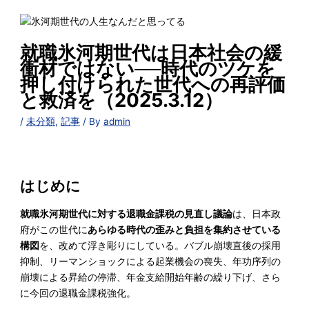
就職氷河期世代は日本社会の緩
衝材ではない──時代のツケを
押し付けられた世代への再評価
と救済を（2025.3.12）
/
未分類
,
記事
/ By
admin
はじめに
就職氷河期世代に対する退職金課税の見直し議論
は、日本政
府がこの世代に
あらゆる時代の歪みと負担を集約させている
構図
を、改めて浮き彫りにしている。バブル崩壊直後の採用
抑制、リーマンショックによる起業機会の喪失、年功序列の
崩壊による昇給の停滞、年金支給開始年齢の繰り下げ、さら
に今回の退職金課税強化。