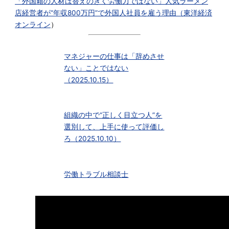
「外国籍の人材は替えのきく労働力ではない」人気ラーメン
店経営者が“年収800万円”で外国人社員を雇う理由（
東洋経済
オンライン
）
マネジャーの仕事は「辞めさせ
ない」ことではない
（2025.10.15）
組織の中で“正しく目立つ人”を
選別して、上手に使って評価し
ろ（2025.10.10）
労働トラブル相談士