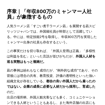
序章｜「年収800万のミャンマー人社
員」が象徴するもの
人気ラーメン店「すごい煮干ラーメン凪」を展開する凪スピ
リッツジャパンでは、外国籍社員が幹部として活躍してい
る。中には、特定技能2号を取得し、年収800万円を実現した
ミャンマー出身の社員も存在するという。
この事実だけを切り取れば、「外国人登用は正義」「多様性
は利益を生む」といった言説が並びがちだが、
外国人人材を
巡る実態はもっと複雑だ。
凪の事例は紛れもなく成功だが、“例外的な成功”であり、その
背後には理念の共有、教育投資、評価の透明性といった強い
組織文化が存在している。
都合の良い外国人だから雇ったの
ではない。企業の成長に必要な人材だから採用し、育成した
のだ。
出店の場所柄、外国人観光客なども多く、コミュニケーショ
ンできる人材ということもあるし、また海外店舗の出店にも