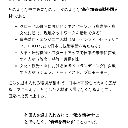
そのような中で必要なのは、次のような
“高付加価値型外国人
材”
である：
グローバル展開に強いビジネスパーソン（多言語・多
文化に通じ、現地ネットワークを活用できる）
最先端IT・エンジニア人材（AI、クラウド、セキュリテ
ィ、UI/UXなどで日本に技術革新をもたらす）
大学・研究機関・スタートアップで日本の未来に貢献
する人材（論文・特許・雇用創出）
文化・観光・食における国際的ブランディングに貢献
する人材（シェフ、アーティスト、プロモーター）
彼らを迎え入れる環境が整えば、日本の可能性は大きく広が
る。逆に言えば、そうした人材すら選ばなくなるようでは、
国家の成長は止まる。
外国人を迎え入れるとは、“数を増やす”こ
とではなく、“価値を増やす”こと
なのだ。