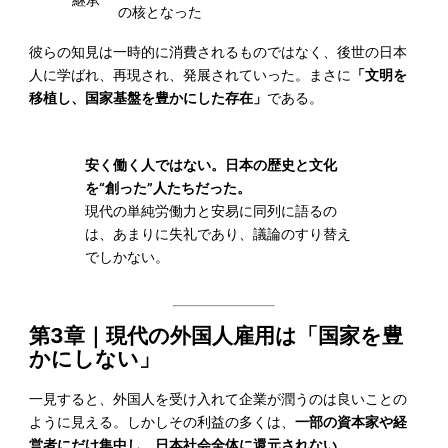
継承
の核となった
彼らの知見は一時的に消費されるものではなく、後世の日本
人に学ばれ、再現され、発展されていった。まさに
「文明を
移植し、国家基盤を豊かにした存在」
である。
安く働く人ではない。日本の歴史と文化
を“創った”人たちだった。
現代の単純労働力と安易に同列に語るの
は、あまりに失礼であり、議論のすり替え
でしかない。
第3章｜現代の外国人雇用は「国家を豊
かにしない」
一見すると、外国人を受け入れて企業が潤うのは良いことの
ように見える。しかしその利益の多くは、
一部の資本家や経
営者にだけ集中し、日本社会全体に還元されない
。