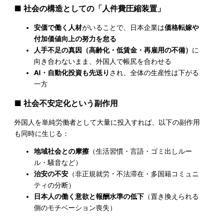
■ 社会の構造としての「人件費圧縮装置」
安価で働く人材
がいることで、日本企業は
価格転嫁や
付加価値向上の努力を怠る
人手不足の真因（高齢化・低賃金・再雇用の不備）
に
向き合わないまま、外国人で帳尻を合わせる
AI・自動化投資も先送り
され、全体の生産性は下がる
一方
■ 社会不安定化という副作用
外国人を単純労働者として大量に投入すれば、以下の副作用
も同時に生じる：
地域社会との摩擦
（生活習慣・言語・ゴミ出しルー
ル・騒音など）
治安の不安
（非正規就労・不法滞在・多国籍コミュニ
ティの分断）
日本人の働く意欲と報酬水準の低下
（置き換えられる
側のモチベーション喪失）