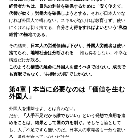
経営者たちは、目先の利益を確保するために「安く使えて、
代替が効く」労働力を確保しようとする。
それが日本人でな
ければ外国人で構わない。スキルがなければ教育せず、使い
にくければ切り捨てる。
自分さえ得をすればよいという“私益
経営”の極地
である。
その結果、
日本人の労働価値は下がり、外国人労働者は使い
捨てられ、地域社会は分断される
──誰も得をしない、不幸な
構造だけが残る。
このような構造の延命に外国人を使うべきではない。成長で
も貢献でもなく、“共倒れの罠”でしかない。
第4章｜本当に必要なのは「価値を生む
外国人」
外国人を排除せよ、とは言わない。
だが、
「人手不足だから誰でもいい」という発想で雇用を進
めることは、結果として国の力を削ぐ。
そもそも論として
も、人手不足ですら無いのだ。日本人の求職者も十分な数い
る。条件が合っていないだけだ。