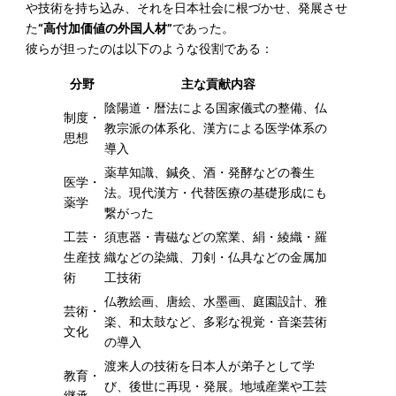
や技術を持ち込み、それを日本社会に根づかせ、発展させ
た
“高付加価値の外国人材”
であった。
彼らが担ったのは以下のような役割である：
分野
主な貢献内容
陰陽道・暦法による国家儀式の整備、仏
制度・
教宗派の体系化、漢方による医学体系の
思想
導入
薬草知識、鍼灸、酒・発酵などの養生
医学・
法。現代漢方・代替医療の基礎形成にも
薬学
繋がった
工芸・
須恵器・青磁などの窯業、絹・綾織・羅
生産技
織などの染織、刀剣・仏具などの金属加
術
工技術
仏教絵画、唐絵、水墨画、庭園設計、雅
芸術・
楽、和太鼓など、多彩な視覚・音楽芸術
文化
の導入
渡来人の技術を日本人が弟子として学
教育・
び、後世に再現・発展。地域産業や工芸