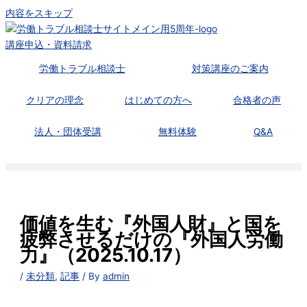
内容をスキップ
講座申込・資料請求
労働トラブル相談士
対策講座のご案内
クリアの理念
はじめての方へ
合格者の声
法人・団体受講
無料体験
Q&A
価値を生む『外国人財』と国を
疲弊させるだけの『外国人労働
力』（2025.10.17）
/
未分類
,
記事
/ By
admin