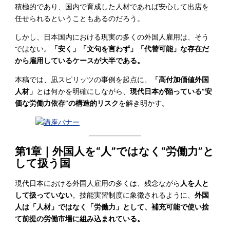
積極的であり、国内で育成した人材であれば安心して出店を
任せられるということもあるのだろう。
しかし、日本国内における現実の多くの外国人雇用は、そう
ではない。
「安く」「文句を言わず」「代替可能」な存在だ
から雇用しているケースが大半である。
本稿では、凪スピリッツの事例を起点に、
「高付加価値外国
人材」
とは何かを明確にしながら、
現代日本が陥っている“安
価な労働力依存”の構造的リスク
を解き明かす。
第1章｜外国人を“人”ではなく“労働力”と
して扱う国
現代日本における外国人雇用の多くは、残念ながら
人を人と
して扱っていない
。技能実習制度に象徴されるように、
外国
人は「人材」ではなく「労働力」として、補充可能で使い捨
て前提の労働市場に組み込まれている。