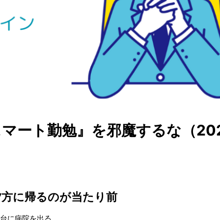
ート勤勉』を邪魔するな（2025.
夕方に帰るのが当たり前
時台に病院を出る。