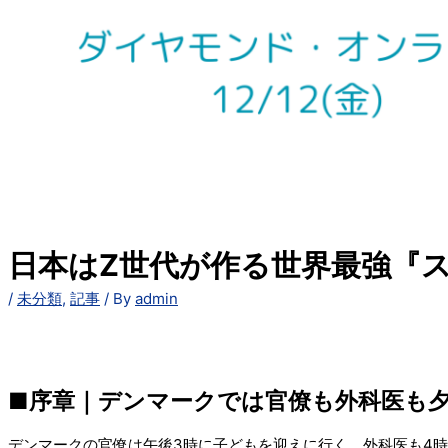
日本はZ世代が作る世界最強『スマ
/
未分類
,
記事
/ By
admin
■序章｜デンマークでは官僚も外科医も
デンマークの官僚は午後3時に子どもを迎えに行く。外科医も4