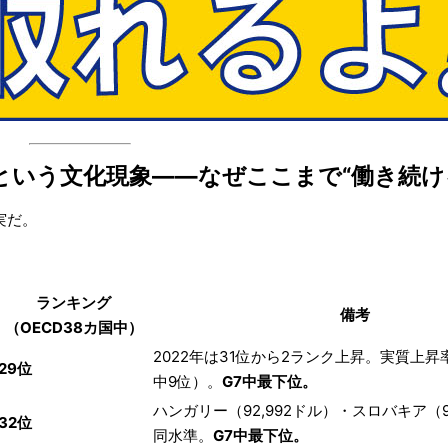
という文化現象——なぜここまで“働き続け
実だ。
ランキング
備考
（OECD38カ国中）
2022年は31位から2ランク上昇。実質上昇率 
29位
中9位）。
G7中最下位。
ハンガリー（92,992ドル）・スロバキア（9
32位
同水準。
G7中最下位。