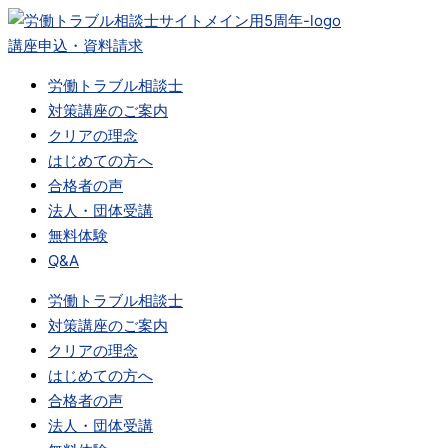
内
容
講座申込・資料請求
を
労働トラブル相談士
ス
対策講座のご案内
キ
クリアの理念
ッ
はじめての方へ
プ
合格者の声
法人・団体受講
無料体験
Q&A
労働トラブル相談士
対策講座のご案内
クリアの理念
はじめての方へ
合格者の声
法人・団体受講