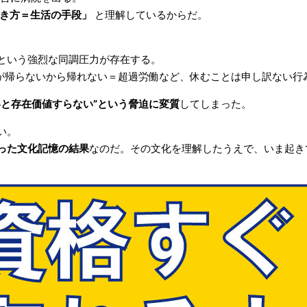
き方＝生活の手段」
と理解しているからだ。
という強烈な同調圧力が存在する。
りが帰らないから帰れない＝超過労働など、休むことは申し訳ない行
いと存在価値すらない”という脅迫に変質
してしまった。
い。
った文化記憶の結果
なのだ。その文化を理解したうえで、いま起き