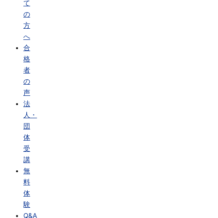
て
の
方
へ
合
格
者
の
声
法
人・
団
体
受
講
無
料
体
験
Q&A