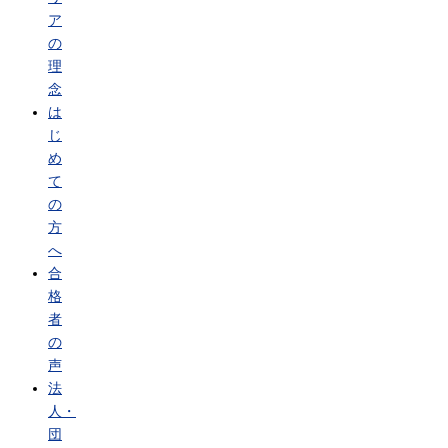
ア
の
理
念
は
じ
め
て
の
方
へ
合
格
者
の
声
法
人・
団