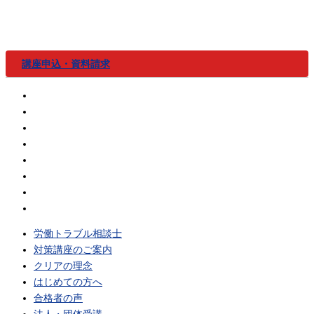
内
容
を
ス
講座申込・資料請求
キ
ッ
労働トラブル相談士
プ
対策講座のご案内
クリアの理念
はじめての方へ
合格者の声
法人・団体受講
無料体験
Q&A
労働トラブル相談士
対策講座のご案内
クリアの理念
はじめての方へ
合格者の声