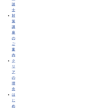
談
士
対
策
講
座
の
ご
案
内
ク
リ
ア
の
理
念
は
じ
め