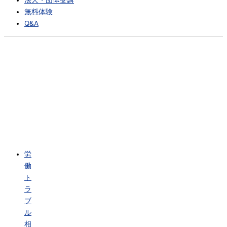
法人・団体受講
無料体験
Q&A
労
働
ト
ラ
ブ
ル
相