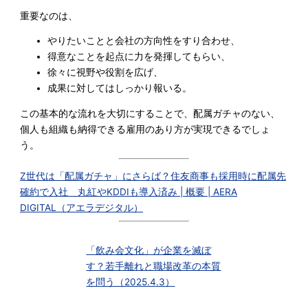
重要なのは、
やりたいことと会社の方向性をすり合わせ、
得意なことを起点に力を発揮してもらい、
徐々に視野や役割を広げ、
成果に対してはしっかり報いる。
この基本的な流れを大切にすることで、配属ガチャのない、
個人も組織も納得できる雇用のあり方が実現できるでしょ
う。
Z世代は「配属ガチャ」にさらば？住友商事も採用時に配属先
確約で入社 丸紅やKDDIも導入済み | 概要 | AERA
DIGITAL（アエラデジタル）
「飲み会文化」が企業を滅ぼ
す？若手離れと職場改革の本質
を問う（2025.4.3）