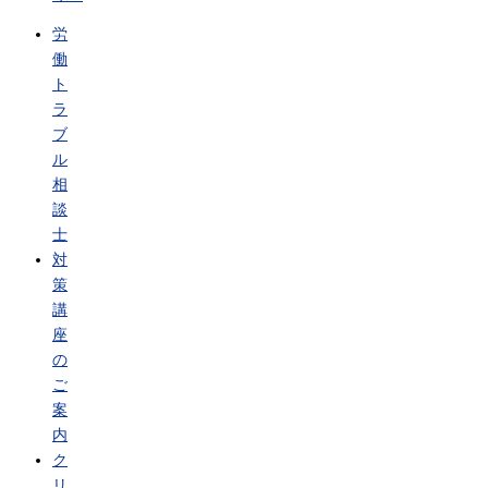
労
働
ト
ラ
ブ
ル
相
談
士
対
策
講
座
の
ご
案
内
ク
リ