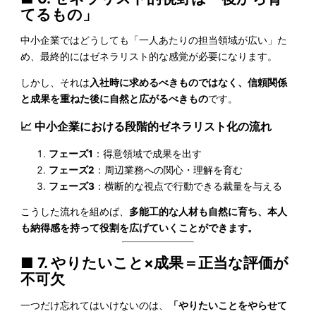
てるもの」
中小企業ではどうしても「一人あたりの担当領域が広い」た
め、最終的にはゼネラリスト的な感覚が必要になります。
しかし、それは
入社時に求めるべきものではなく、信頼関係
と成果を重ねた後に自然と広がるべきもの
です。
📈 中小企業における段階的ゼネラリスト化の流れ
フェーズ1
：得意領域で成果を出す
フェーズ2
：周辺業務への関心・理解を育む
フェーズ3
：横断的な視点で行動できる裁量を与える
こうした流れを組めば、
多能工的な人材も自然に育ち、本人
も納得感を持って役割を広げていくことができます。
■ 7. やりたいこと×成果＝正当な評価が
不可欠
一つだけ忘れてはいけないのは、
「やりたいことをやらせて