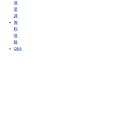
体
受
講
無
料
体
験
Q&A