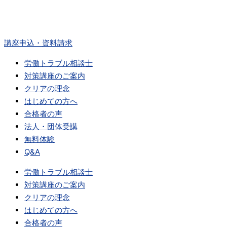
内
容
を
講座申込・資料請求
ス
キ
労働トラブル相談士
ッ
対策講座のご案内
プ
クリアの理念
はじめての方へ
合格者の声
法人・団体受講
無料体験
Q&A
労働トラブル相談士
対策講座のご案内
クリアの理念
はじめての方へ
合格者の声