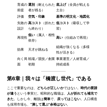
育成の
選別
（耐えられた
底上げ
（全員が戦える
前提
者が残る）
土台）
評価
空気・印象
基準の明文化・地図化
失敗の
高コスト
（折れた
低コスト
（吸収して学
設計
ら終わり）
習）
低い
（属人・相性
再現性
高い
（仕組みで再現）
依存）
組織が強くなる（多様
効果
天才が跳ねる
性が活きる）
向く局
戦場／競技／創業
事業運営／人材育成／
面
初期
持続成長
第6章｜我々は「橋渡し世代」である
ここで重要なのは、
どちらが正しいか
ではない。
時代の要請
が違う
という事実だ。昭和的な職場は、
人が折れても補充で
きた
。しかし今、離脱は
簡単
で、
戻ってはこない
。人口構造
も採用市場も、
“潰して選ぶ”余裕はない
。