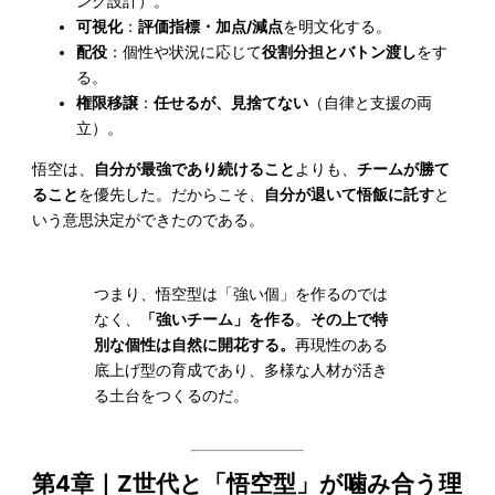
ング設計）。
可視化
：
評価指標・加点/減点
を明文化する。
配役
：個性や状況に応じて
役割分担とバトン渡し
をす
る。
権限移譲
：
任せるが、見捨てない
（自律と支援の両
立）。
悟空は、
自分が最強であり続けること
よりも、
チームが勝て
ること
を優先した。だからこそ、
自分が退いて悟飯に託す
と
いう意思決定ができたのである。
つまり、悟空型は「強い個」を作るのでは
なく、
「強いチーム」を作る
。
その上で特
別な個性は自然に開花する。
再現性のある
底上げ型の育成であり、多様な人材が活き
る土台をつくるのだ。
第4章｜Z世代と「悟空型」が噛み合う理