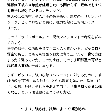
連載終了後３０年超が経過したにも関わらず、近年でも１位
を獲得し続けている
コンテンツだ。
主人公は孫悟空。その息子の孫悟飯や、親友のクリリン、ベ
ジータ、ピッコロなどと共に、強力な敵に立ち向かうストー
リーだ。
この『ドラゴンボール』で、現代マネジメントの考察を試み
てみよう。
悟空の息子、孫悟飯を育てた二人の人物がいる。
ピッコロ
と
悟空
である。どちらも悟飯を戦力に育て上げたが、
育て方は
まったく違っていた
。この対比は、そのまま
昭和型の育成
と
現代型の育成
の分岐に重なる。
まず、
ピッコロ
。強力な敵（ベジータ）に対するために、彼
は悟飯を“荒野に放り込む”ことから教育を始めた。恐怖、飢
え、孤独、危険。それらをあえて与え、
「生き残った者は強
くなる」
という価値観に基づくやり方だ。
つまり、
強さは、試練によって“選別され