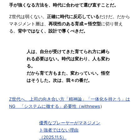
手が強くなる方法を、時代に合わせて選び直すことだ。
Z世代は弱くない。
正確に時代に反応している
だけだ。だから
マネジメント層は、
再現性のある育成＝悟空型
に切り替え
る。
背中ではなく、設計で導くべきだ。
人は、自分が受けてきた育てられ方に縛ら
れる必要はない。時代は変わり、人も変わ
る。
だから育て方もまた、変わっていい。悟空
はそうした。次は、我々の番だ。
Z世代へ、上司の向き合い方「精神論」「一体化を持とう」は
NG 「システムに徹する」必要性（
withnews
）
優秀なプレーヤーがマネジメン
ト強者ではない理由
（2025.11.5）