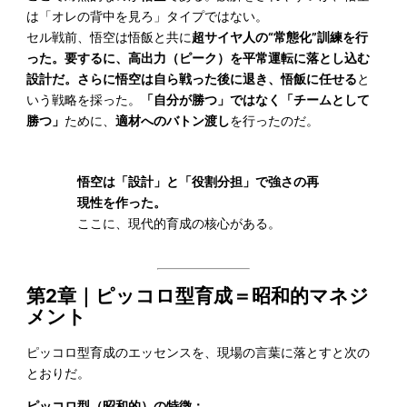
は「オレの背中を見ろ」タイプではない。
セル戦前、悟空は悟飯と共に
超サイヤ人の“常態化”訓練を行
った。要するに、高出力（ピーク）を平常運転に落とし込む
設計だ。さらに悟空は自ら戦った後に退き、悟飯に任せる
と
いう戦略を採った。
「自分が勝つ」ではなく「チームとして
勝つ」
ために、
適材へのバトン渡し
を行ったのだ。
悟空は「設計」と「役割分担」で強さの再
現性を作った。
ここに、現代的育成の核心がある。
第2章｜ピッコロ型育成＝昭和的マネジ
メント
ピッコロ型育成のエッセンスを、現場の言葉に落とすと次の
とおりだ。
ピッコロ型（昭和的）の特徴：