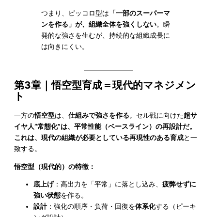
つまり、ピッコロ型は
「一部のスーパーマ
ンを作る」が、組織全体を強くしない
。瞬
発的な強さを生むが、持続的な組織成長に
は向きにくい。
第3章｜悟空型育成＝現代的マネジメン
ト
一方の
悟空型
は、
仕組みで強さを作る
。セル戦に向けた
超サ
イヤ人“常態化”は、平常性能（ベースライン）の再設計だ。
これは、現代の組織が必要としている再現性のある育成
と一
致する。
悟空型（現代的）の特徴：
底上げ
：高出力を「平常」に落とし込み、
疲弊せずに
強い状態
を作る。
設計
：強化の順序・負荷・回復を
体系化
する（ピーキ