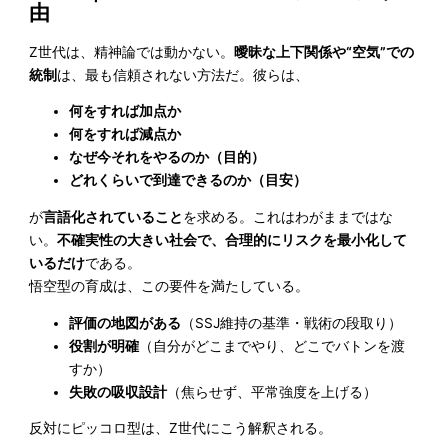
由
Z世代は、精神論では動かない。
曖昧な上下関係や“空気”での
統制
は、最も信頼されない方法だ。彼らは、
何をすれば加点か
何をすれば減点か
なぜ今それをやるのか（目的）
どれくらいで到達できるのか（目安）
が
言語化されていること
を求める。これはわがままではな
い。
不確実性の大きい社会で、合理的にリスクを最小化して
いるだけ
である。
悟空型の育成は、この要件を満たしている。
評価の地図がある
（SSJ維持の基準・戦術の段取り）
役割が明確
（自分がどこまでやり、どこでバトンを渡
すか）
失敗の吸収設計
（焦らせず、平常強度を上げる）
反対にピッコロ型は、Z世代にこう解釈される。