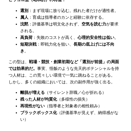
選別
：まず現場に放り込む。残れた者だけが適性者。
属人
：育成は指導者のカンと経験に依存する。
沈黙
：評価基準は明文化されず、
空気を読む力
が要求
される。
高負荷
：失敗のコストが高く、
心理的安全性は低い
。
短期決戦
：即戦力化を狙い、
長期の底上げには不向
き
。
この型は、
戦場・競技・創業初期など「選別が前提」の局面
では効果的だ。
事実、悟飯のような先天的ポテンシャルを持
つ人材は、この荒々しい環境で一気に跳ねることがある。
しかし、多くの組織においては、次の副作用が強く出る。
離脱が増える
（サイレント辞職／心が折れる）
残った人材が均質化
（多様性の損失）
再現性がない
（指導者と対象者の相性頼み）
ブラックボックス化
（評価基準が見えず、納得感がな
い）