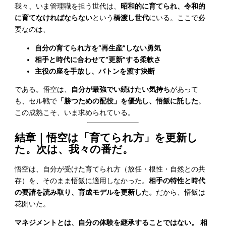
我々、いま管理職を担う世代は、
昭和的に育てられ、令和的
に育てなければならない
という
橋渡し世代
にいる。ここで必
要なのは、
自分の育てられ方を“再生産”しない勇気
相手と時代に合わせて“更新”する柔軟さ
主役の座を手放し、バトンを渡す決断
である。悟空は、
自分が最強でい続けたい気持ち
があって
も、セル戦で
「勝つための配役」を優先し、悟飯に託した
。
この成熟こそ、いま求められている。
結章｜悟空は「育てられ方」を更新し
た。次は、我々の番だ。
悟空は、自分が受けた育てられ方（放任・根性・自然との共
存）を、そのまま悟飯に適用しなかった。
相手の特性と時代
の要請を読み取り、育成モデルを更新した。
だから、悟飯は
花開いた。
マネジメントとは、自分の体験を継承することではない。
相