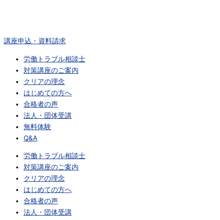
内
容
を
ス
講座申込・資料請求
キ
労働トラブル相談士
ッ
対策講座のご案内
プ
クリアの理念
はじめての方へ
合格者の声
法人・団体受講
無料体験
Q&A
労働トラブル相談士
対策講座のご案内
クリアの理念
はじめての方へ
合格者の声
法人・団体受講