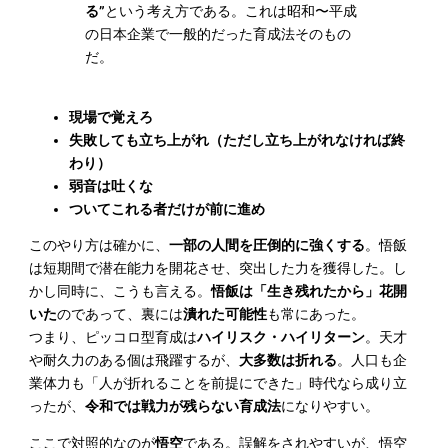
る”
という考え方である。これは昭和〜平成
の日本企業で一般的だった育成法そのもの
だ。
現場で覚えろ
失敗しても立ち上がれ（ただし立ち上がれなければ終
わり）
弱音は吐くな
ついてこれる者だけが前に進め
このやり方は確かに、
一部の人間を圧倒的に強くする
。悟飯
は短期間で潜在能力を開花させ、突出した力を獲得した。し
かし同時に、こうも言える。
悟飯は「生き残れたから」花開
いた
のであって、裏には
潰れた可能性
も常にあった。
つまり、ピッコロ型育成は
ハイリスク・ハイリターン
。天才
や耐久力のある個は飛躍するが、
大多数は折れる
。人口も企
業体力も「人が折れることを前提にできた」時代なら成り立
ったが、
令和では戦力が残らない育成法
になりやすい。
ここで対照的なのが
悟空
である。誤解をされやすいが、悟空