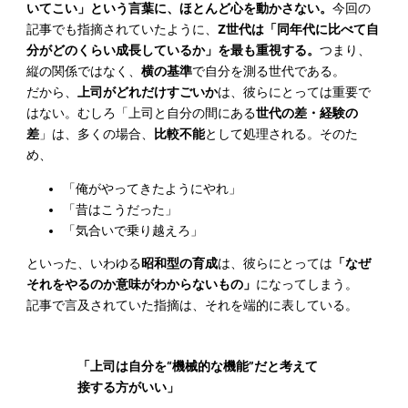
いてこい」という言葉に、ほとんど心を動かさない。
今回の
記事でも指摘されていたように、
Z世代は「同年代に比べて自
分がどのくらい成長しているか」を最も重視する。
つまり、
縦の関係ではなく、
横の基準
で自分を測る世代である。
だから、
上司がどれだけすごいか
は、彼らにとっては重要で
はない。むしろ「上司と自分の間にある
世代の差・経験の
差
」は、多くの場合、
比較不能
として処理される。そのた
め、
「俺がやってきたようにやれ」
「昔はこうだった」
「気合いで乗り越えろ」
といった、いわゆる
昭和型の育成
は、彼らにとっては
「なぜ
それをやるのか意味がわからないもの」
になってしまう。
記事で言及されていた指摘は、それを端的に表している。
「上司は自分を“機械的な機能”だと考えて
接する方がいい」