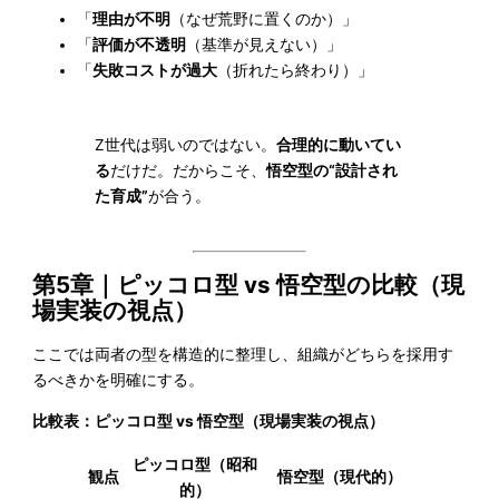
「
理由が不明
（なぜ荒野に置くのか）」
「
評価が不透明
（基準が見えない）」
「
失敗コストが過大
（折れたら終わり）」
Z世代は弱いのではない。
合理的に動いてい
る
だけだ。だからこそ、
悟空型の“設計され
た育成”
が合う。
第5章｜ピッコロ型 vs 悟空型の比較（現
場実装の視点）
ここでは両者の型を構造的に整理し、組織がどちらを採用す
るべきかを明確にする。
比較表：ピッコロ型 vs 悟空型（現場実装の視点）
ピッコロ型（昭和
観点
悟空型（現代的）
的）