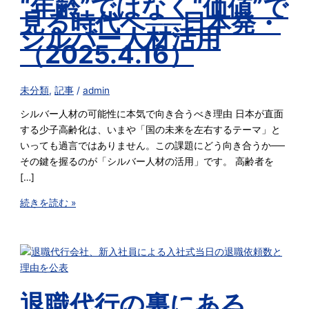
“年齢”ではなく“価値”で
見る時代へ──日本発・
シルバー人材活用
（2025.4.16）
未分類
,
記事
/
admin
シルバー人材の可能性に本気で向き合うべき理由 日本が直面
する少子高齢化は、いまや「国の未来を左右するテーマ」と
いっても過言ではありません。この課題にどう向き合うか──
その鍵を握るのが「シルバー人材の活用」です。 高齢者を
[…]
続きを読む »
退職代行の裏にある