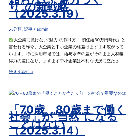
り”の新戦略
（2025.3.19）
未分類
,
記事
/
admin
大企業に負けない“魅力”の作り方 「初任給30万円時代」と
言われる昨今、大企業と中小企業の格差はますます広がって
います。特に採用市場では、給与水準の差がそのまま人材獲
得力の差になり、ますます中小企業は不利な状況に立たさ
続きを読む »
「70歳、80歳まで働く
社会」が“当然”になる
ことはない
（2025.3.14）