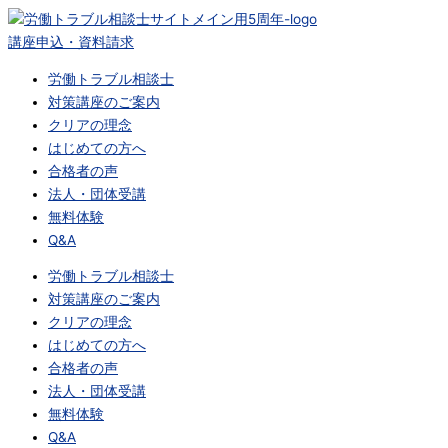
内
“年
退
中
「70
「人
的
「人
容
齢”で
職
小
歳、
手
外
手
講座申込・資料請求
を
は
代
企
80
不
れ
不
労働トラブル相談士
ス
な
行
業
歳
足
な
足」
対策講座のご案内
キ
く“価
の
が
ま
倒
少
で
クリアの理念
ッ
値”で
裏
人
で
産」
子
は
はじめての方へ
プ
見
に
材
働
の
化
な
合格者の声
る
あ
戦
く
本
対
く
法人・団体受講
時
る
争
社
質
策：
「採
無料体験
代
「虚
を
会」
は、
「出
用
Q&A
へ
飾
勝
が“当
経
会
力
──
の
ち
然”に
営
い
不
労働トラブル相談士
日
採
抜
な
の
の
足」
対策講座のご案内
本
用」
く
る
無
場」
で
クリアの理念
発・
問
｜
こ
計
で
は
はじめての方へ
シ
題
賃
と
画
は
な
合格者の声
ル
──
金
は
さ
な
い
法人・団体受講
バ
企
競
な
に
く、
か？
無料体験
ー
業
争
い
あ
国
（2025.3.5）
Q&A
人
文
に
（2025.3.14）
る
民