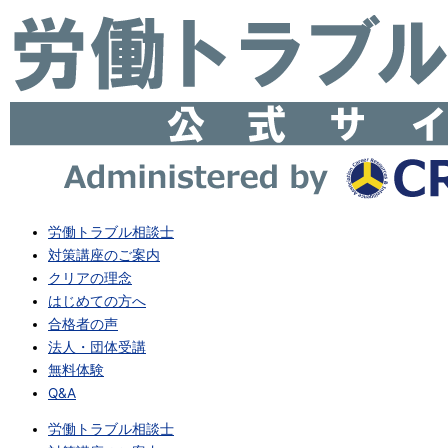
材
化
頼
（2025.3.13）
の
活
の
ら
自
用
惰
な
由
（2025.4.16）
性
い“魅
を
が
力
取
若
づ
り
者
く
戻
の
り”の
せ
即
新
（2025.3.6）
時
戦
労働トラブル相談士
離
略
対策講座のご案内
職
（2025.3.19）
クリアの理念
を
はじめての方へ
生
合格者の声
む
法人・団体受講
理
無料体験
由
Q&A
（2025.4.2）
労働トラブル相談士