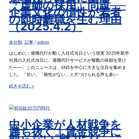
「虚飾の採用」問題──
企業文化の惰性が若者
の即時離職を生む理由
（2025.4.2）
未分類
,
記事
/
admin
はじめに：退職代行が動く入社式当日という現実 2025年新卒
社員の入社式当日に、退職代行サービスが複数の依頼を受け
た――。このニュースは、SNSを中心に大きな注目を集めま
した。「甘い」「根性がない」と片づけられる声も多い
続きを読む »
中小企業が人材戦争を
勝ち抜く｜賃金競争に
頼らない“魅力づく